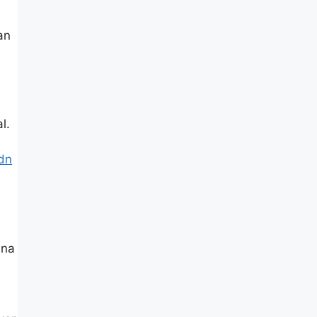
an
l.
idn
una