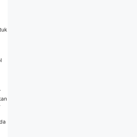
tuk
l
r
kan
r
nda