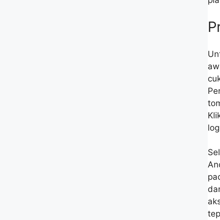
P
Un
awa
cu
Pe
to
Kl
log
Se
An
pa
da
aks
tep