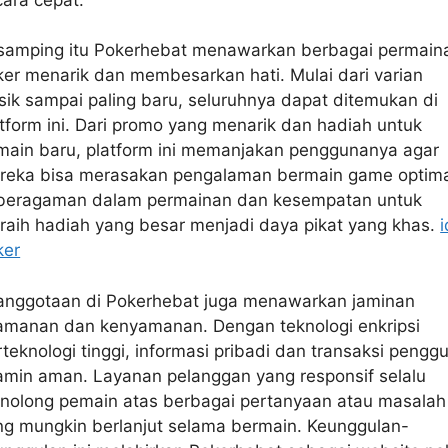
 samping itu Pokerhebat menawarkan berbagai permain
ker menarik dan membesarkan hati. Mulai dari varian
sik sampai paling baru, seluruhnya dapat ditemukan di
atform ini. Dari promo yang menarik dan hadiah untuk
main baru, platform ini memanjakan penggunanya agar
reka bisa merasakan pengalaman bermain game optima
beragaman dalam permainan dan kesempatan untuk
raih hadiah yang besar menjadi daya pikat yang khas.
ker
anggotaan di Pokerhebat juga menawarkan jaminan
amanan dan kenyamanan. Dengan teknologi enkripsi
teknologi tinggi, informasi pribadi dan transaksi pengg
jamin aman. Layanan pelanggan yang responsif selalu
nolong pemain atas berbagai pertanyaan atau masalah
ng mungkin berlanjut selama bermain. Keunggulan-