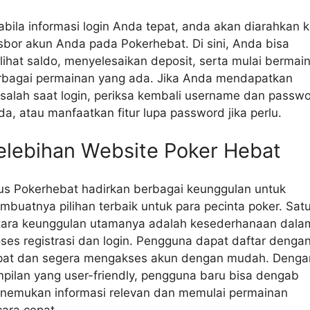
abila informasi login Anda tepat, anda akan diarahkan 
sbor akun Anda pada Pokerhebat. Di sini, Anda bisa
ihat saldo, menyelesaikan deposit, serta mulai bermain
rbagai permainan yang ada. Jika Anda mendapatkan
salah saat login, periksa kembali username dan passw
a, atau manfaatkan fitur lupa password jika perlu.
elebihan Website Poker Hebat
tus Pokerhebat hadirkan berbagai keunggulan untuk
buatnya pilihan terbaik untuk para pecinta poker. Satu
tara keunggulan utamanya adalah kesederhanaan dala
oses registrasi dan login. Pengguna dapat daftar denga
pat dan segera mengakses akun dengan mudah. Denga
mpilan yang user-friendly, pengguna baru bisa dengab
nemukan informasi relevan dan memulai permainan
cara cepat.