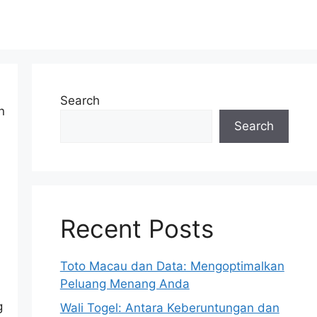
Search
n
Search
Recent Posts
Toto Macau dan Data: Mengoptimalkan
Peluang Menang Anda
g
Wali Togel: Antara Keberuntungan dan