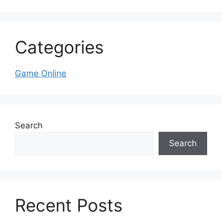
Categories
Game Online
Search
Search
Recent Posts