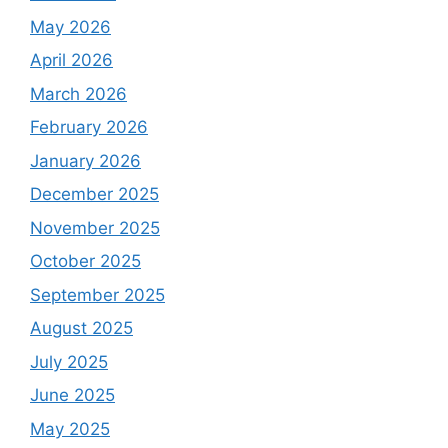
May 2026
April 2026
March 2026
February 2026
January 2026
December 2025
November 2025
October 2025
September 2025
August 2025
July 2025
June 2025
May 2025