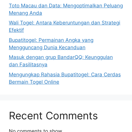
Toto Macau dan Data: Mengoptimalkan Peluang
Menang Anda
Wali Togel: Antara Keberuntungan dan Strategi
Efektif
Bupatitogel: Permainan Angka yang
Mengguncang Dunia Kecanduan
Masuk dengan grup BandarQQ: Keunggulan
dan Fasilitasnya
Mengungkap Rahasia Bupatitogel: Cara Cerdas
Bermain Togel Online
Recent Comments
No comments to show.