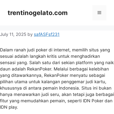
Skip
to
trentinogelato.com
Menu
content
July 11, 2025
by
safASFsf231
Dalam ranah judi poker di internet, memilih situs yang
sesuai adalah langkah kritis untuk menghadirkan
sensasi yang. Salah satu dari sekian platform yang naik
daun adalah RekanPoker. Melalui berbagai kelebihan
yang ditawarkannya, RekanPoker menyatu sebagai
pilihan utama untuk kalangan penggemar judi kartu,
khususnya di antara pemain Indonesia. Situs ini bukan
hanya menawarkan judi seru, akan tetapi juga berbagai
fitur yang memudahkan pemain, seperti IDN Poker dan
IDN play.