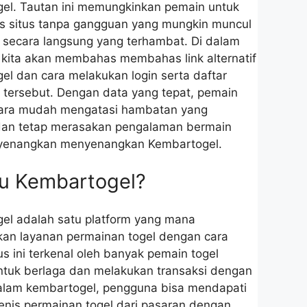
el. Tautan ini memungkinkan pemain untuk
 situs tanpa gangguan yang mungkin muncul
s secara langsung yang terhambat. Di dalam
i, kita akan membahas membahas link alternatif
el dan cara melakukan login serta daftar
s tersebut. Dengan data yang tepat, pemain
ara mudah mengatasi hambatan yang
dan tetap merasakan pengalaman bermain
yenangkan menyenangkan Kembartogel.
tu Kembartogel?
el adalah satu platform yang mana
an layanan permainan togel dengan cara
tus ini terkenal oleh banyak pemain togel
ntuk berlaga dan melakukan transaksi dengan
lam kembartogel, pengguna bisa mendapati
jenis permainan togel dari pasaran dengan