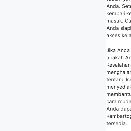
Anda. Set
kembali k
masuk. Cu
Anda siapk
akses ke 
Jika Anda
apakah An
Kesalahan 
menghalan
tentang ka
menyediak
membantu 
cara muda
Anda dap
Kembartog
tersedia.