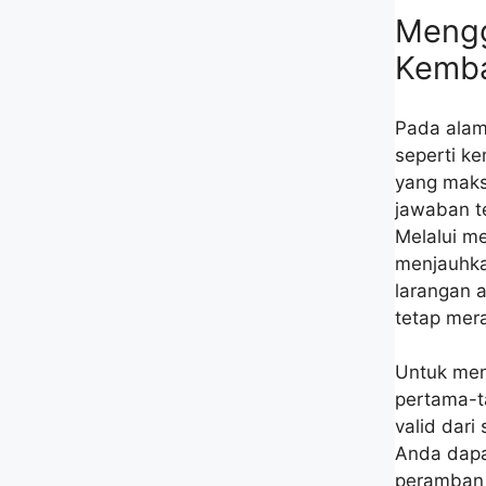
Mengg
Kemba
Pada alam
seperti k
yang maks
jawaban te
Melalui m
menjauhkan
larangan 
tetap mer
Untuk men
pertama-t
valid dari
Anda dapa
peramban 