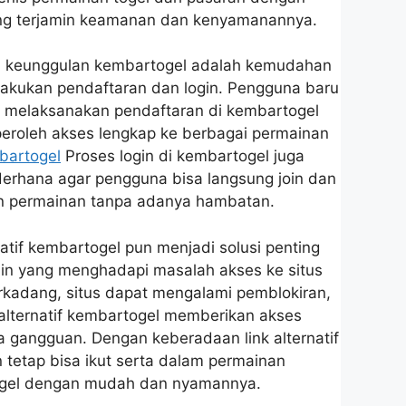
ng terjamin keamanan dan kenyamanannya.
u keunggulan kembartogel adalah kemudahan
akukan pendaftaran dan login. Pengguna baru
t melaksanakan pendaftaran di kembartogel
roleh akses lengkap ke berbagai permainan
bartogel
Proses login di kembartogel juga
derhana agar pengguna bisa langsung join dan
 permainan tanpa adanya hambatan.
natif kembartogel pun menjadi solusi penting
in yang menghadapi masalah akses ke situs
rkadang, situs dapat mengalami pemblokiran,
 alternatif kembartogel memberikan akses
a gangguan. Dengan keberadaan link alternatif
n tetap bisa ikut serta dalam permainan
gel dengan mudah dan nyamannya.