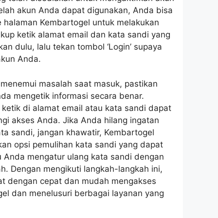
elah akun Anda dapat digunakan, Anda bisa
e halaman Kembartogel untuk melakukan
kup ketik alamat email dan kata sandi yang
an dulu, lalu tekan tombol ‘Login’ supaya
akun Anda.
 menemui masalah saat masuk, pastikan
da mengetik informasi secara benar.
ketik di alamat email atau kata sandi dapat
gi akses Anda. Jika Anda hilang ingatan
ta sandi, jangan khawatir, Kembartogel
an opsi pemulihan kata sandi yang dapat
Anda mengatur ulang kata sandi dengan
h. Dengan mengikuti langkah-langkah ini,
at dengan cepat dan mudah mengakses
el dan menelusuri berbagai layanan yang