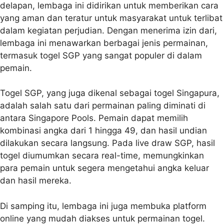
delapan, lembaga ini didirikan untuk memberikan cara
yang aman dan teratur untuk masyarakat untuk terlibat
dalam kegiatan perjudian. Dengan menerima izin dari,
lembaga ini menawarkan berbagai jenis permainan,
termasuk togel SGP yang sangat populer di dalam
pemain.
Togel SGP, yang juga dikenal sebagai togel Singapura,
adalah salah satu dari permainan paling diminati di
antara Singapore Pools. Pemain dapat memilih
kombinasi angka dari 1 hingga 49, dan hasil undian
dilakukan secara langsung. Pada live draw SGP, hasil
togel diumumkan secara real-time, memungkinkan
para pemain untuk segera mengetahui angka keluar
dan hasil mereka.
Di samping itu, lembaga ini juga membuka platform
online yang mudah diakses untuk permainan togel.