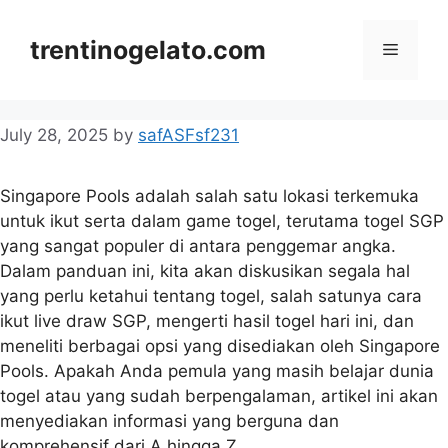
Skip
to
trentinogelato.com
Menu
content
July 28, 2025
by
safASFsf231
Singapore Pools adalah salah satu lokasi terkemuka
untuk ikut serta dalam game togel, terutama togel SGP
yang sangat populer di antara penggemar angka.
Dalam panduan ini, kita akan diskusikan segala hal
yang perlu ketahui tentang togel, salah satunya cara
ikut live draw SGP, mengerti hasil togel hari ini, dan
meneliti berbagai opsi yang disediakan oleh Singapore
Pools. Apakah Anda pemula yang masih belajar dunia
togel atau yang sudah berpengalaman, artikel ini akan
menyediakan informasi yang berguna dan
komprehensif dari A hingga Z.