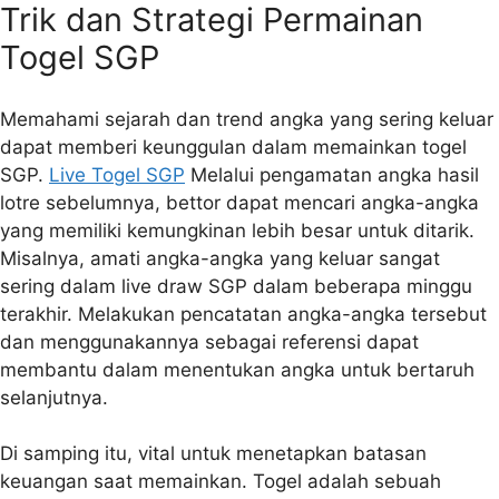
Trik dan Strategi Permainan
Togel SGP
Memahami sejarah dan trend angka yang sering keluar
dapat memberi keunggulan dalam memainkan togel
SGP.
Live Togel SGP
Melalui pengamatan angka hasil
lotre sebelumnya, bettor dapat mencari angka-angka
yang memiliki kemungkinan lebih besar untuk ditarik.
Misalnya, amati angka-angka yang keluar sangat
sering dalam live draw SGP dalam beberapa minggu
terakhir. Melakukan pencatatan angka-angka tersebut
dan menggunakannya sebagai referensi dapat
membantu dalam menentukan angka untuk bertaruh
selanjutnya.
Di samping itu, vital untuk menetapkan batasan
keuangan saat memainkan. Togel adalah sebuah