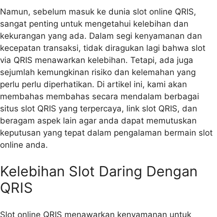
Namun, sebelum masuk ke dunia slot online QRIS,
sangat penting untuk mengetahui kelebihan dan
kekurangan yang ada. Dalam segi kenyamanan dan
kecepatan transaksi, tidak diragukan lagi bahwa slot
via QRIS menawarkan kelebihan. Tetapi, ada juga
sejumlah kemungkinan risiko dan kelemahan yang
perlu perlu diperhatikan. Di artikel ini, kami akan
membahas membahas secara mendalam berbagai
situs slot QRIS yang terpercaya, link slot QRIS, dan
beragam aspek lain agar anda dapat memutuskan
keputusan yang tepat dalam pengalaman bermain slot
online anda.
Kelebihan Slot Daring Dengan
QRIS
Slot online QRIS menawarkan kenyamanan untuk