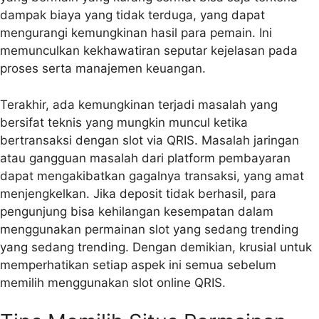
dampak biaya yang tidak terduga, yang dapat
mengurangi kemungkinan hasil para pemain. Ini
memunculkan kekhawatiran seputar kejelasan pada
proses serta manajemen keuangan.
Terakhir, ada kemungkinan terjadi masalah yang
bersifat teknis yang mungkin muncul ketika
bertransaksi dengan slot via QRIS. Masalah jaringan
atau gangguan masalah dari platform pembayaran
dapat mengakibatkan gagalnya transaksi, yang amat
menjengkelkan. Jika deposit tidak berhasil, para
pengunjung bisa kehilangan kesempatan dalam
menggunakan permainan slot yang sedang trending
yang sedang trending. Dengan demikian, krusial untuk
memperhatikan setiap aspek ini semua sebelum
memilih menggunakan slot online QRIS.