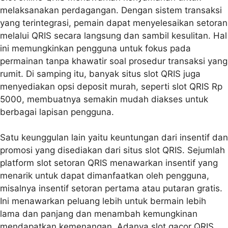
melaksanakan perdagangan. Dengan sistem transaksi
yang terintegrasi, pemain dapat menyelesaikan setoran
melalui QRIS secara langsung dan sambil kesulitan. Hal
ini memungkinkan pengguna untuk fokus pada
permainan tanpa khawatir soal prosedur transaksi yang
rumit. Di samping itu, banyak situs slot QRIS juga
menyediakan opsi deposit murah, seperti slot QRIS Rp
5000, membuatnya semakin mudah diakses untuk
berbagai lapisan pengguna.
Satu keunggulan lain yaitu keuntungan dari insentif dan
promosi yang disediakan dari situs slot QRIS. Sejumlah
platform slot setoran QRIS menawarkan insentif yang
menarik untuk dapat dimanfaatkan oleh pengguna,
misalnya insentif setoran pertama atau putaran gratis.
Ini menawarkan peluang lebih untuk bermain lebih
lama dan panjang dan menambah kemungkinan
mendapatkan kemenangan. Adanya slot gacor QRIS