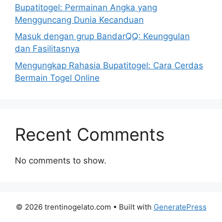
Bupatitogel: Permainan Angka yang
Mengguncang Dunia Kecanduan
Masuk dengan grup BandarQQ: Keunggulan
dan Fasilitasnya
Mengungkap Rahasia Bupatitogel: Cara Cerdas
Bermain Togel Online
Recent Comments
No comments to show.
© 2026 trentinogelato.com
• Built with
GeneratePress