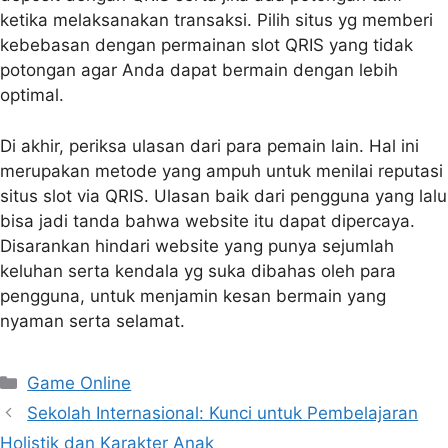
ketika melaksanakan transaksi. Pilih situs yg memberi
kebebasan dengan permainan slot QRIS yang tidak
potongan agar Anda dapat bermain dengan lebih
optimal.
Di akhir, periksa ulasan dari para pemain lain. Hal ini
merupakan metode yang ampuh untuk menilai reputasi
situs slot via QRIS. Ulasan baik dari pengguna yang lalu
bisa jadi tanda bahwa website itu dapat dipercaya.
Disarankan hindari website yang punya sejumlah
keluhan serta kendala yg suka dibahas oleh para
pengguna, untuk menjamin kesan bermain yang
nyaman serta selamat.
Categories
Game Online
Sekolah Internasional: Kunci untuk Pembelajaran
Holistik dan Karakter Anak