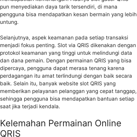
pun menyediakan daya tarik tersendiri, di mana
pengguna bisa mendapatkan kesan bermain yang lebih
untung.
Selanjutnya, aspek keamanan pada setiap transaksi
menjadi fokus penting. Slot via QRIS dikenakan dengan
protokol keamanan yang tinggi untuk melindungi data
dan dana pemain. Dengan permainan QRIS yang bisa
dipercaya, pengguna dapat merasa tenang karena
perdagangan itu amat terlindungi dengan baik secara
baik. Selain itu, banyak website slot QRIS yang
memberikan pelayanan pelanggan yang cepat tanggap,
sehingga pengguna bisa mendapatkan bantuan setiap
saat jika terjadi kendala.
Kelemahan Permainan Online
QRIS