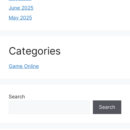
June 2025
May 2025
Categories
Game Online
Search
Search