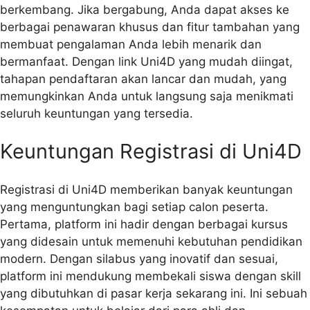
berkembang. Jika bergabung, Anda dapat akses ke
berbagai penawaran khusus dan fitur tambahan yang
membuat pengalaman Anda lebih menarik dan
bermanfaat. Dengan link Uni4D yang mudah diingat,
tahapan pendaftaran akan lancar dan mudah, yang
memungkinkan Anda untuk langsung saja menikmati
seluruh keuntungan yang tersedia.
Keuntungan Registrasi di Uni4D
Registrasi di Uni4D memberikan banyak keuntungan
yang menguntungkan bagi setiap calon peserta.
Pertama, platform ini hadir dengan berbagai kursus
yang didesain untuk memenuhi kebutuhan pendidikan
modern. Dengan silabus yang inovatif dan sesuai,
platform ini mendukung membekali siswa dengan skill
yang dibutuhkan di pasar kerja sekarang ini. Ini sebuah