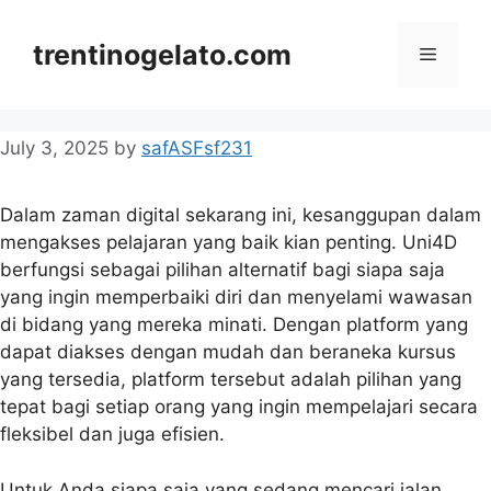
Skip
to
trentinogelato.com
Menu
content
July 3, 2025
by
safASFsf231
Dalam zaman digital sekarang ini, kesanggupan dalam
mengakses pelajaran yang baik kian penting. Uni4D
berfungsi sebagai pilihan alternatif bagi siapa saja
yang ingin memperbaiki diri dan menyelami wawasan
di bidang yang mereka minati. Dengan platform yang
dapat diakses dengan mudah dan beraneka kursus
yang tersedia, platform tersebut adalah pilihan yang
tepat bagi setiap orang yang ingin mempelajari secara
fleksibel dan juga efisien.
Untuk Anda siapa saja yang sedang mencari jalan