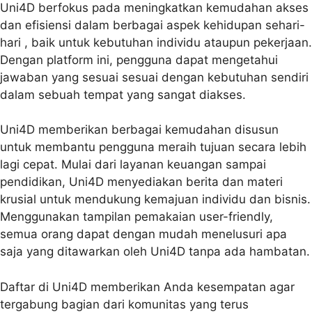
Uni4D berfokus pada meningkatkan kemudahan akses
dan efisiensi dalam berbagai aspek kehidupan sehari-
hari , baik untuk kebutuhan individu ataupun pekerjaan.
Dengan platform ini, pengguna dapat mengetahui
jawaban yang sesuai sesuai dengan kebutuhan sendiri
dalam sebuah tempat yang sangat diakses.
Uni4D memberikan berbagai kemudahan disusun
untuk membantu pengguna meraih tujuan secara lebih
lagi cepat. Mulai dari layanan keuangan sampai
pendidikan, Uni4D menyediakan berita dan materi
krusial untuk mendukung kemajuan individu dan bisnis.
Menggunakan tampilan pemakaian user-friendly,
semua orang dapat dengan mudah menelusuri apa
saja yang ditawarkan oleh Uni4D tanpa ada hambatan.
Daftar di Uni4D memberikan Anda kesempatan agar
tergabung bagian dari komunitas yang terus