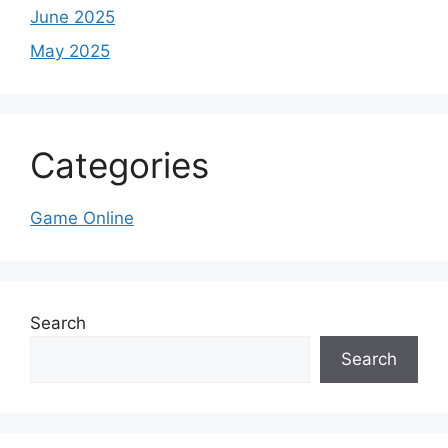
June 2025
May 2025
Categories
Game Online
Search
Search