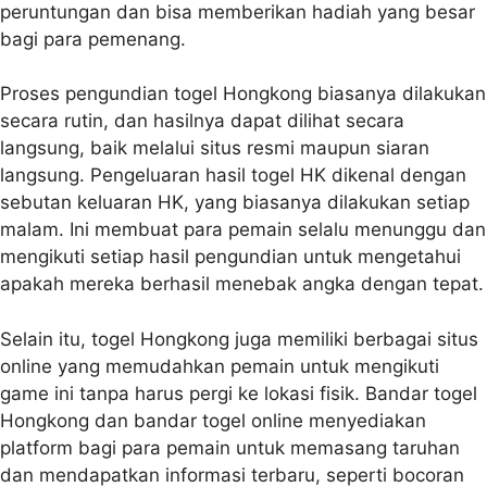
peruntungan dan bisa memberikan hadiah yang besar
bagi para pemenang.
Proses pengundian togel Hongkong biasanya dilakukan
secara rutin, dan hasilnya dapat dilihat secara
langsung, baik melalui situs resmi maupun siaran
langsung. Pengeluaran hasil togel HK dikenal dengan
sebutan keluaran HK, yang biasanya dilakukan setiap
malam. Ini membuat para pemain selalu menunggu dan
mengikuti setiap hasil pengundian untuk mengetahui
apakah mereka berhasil menebak angka dengan tepat.
Selain itu, togel Hongkong juga memiliki berbagai situs
online yang memudahkan pemain untuk mengikuti
game ini tanpa harus pergi ke lokasi fisik. Bandar togel
Hongkong dan bandar togel online menyediakan
platform bagi para pemain untuk memasang taruhan
dan mendapatkan informasi terbaru, seperti bocoran