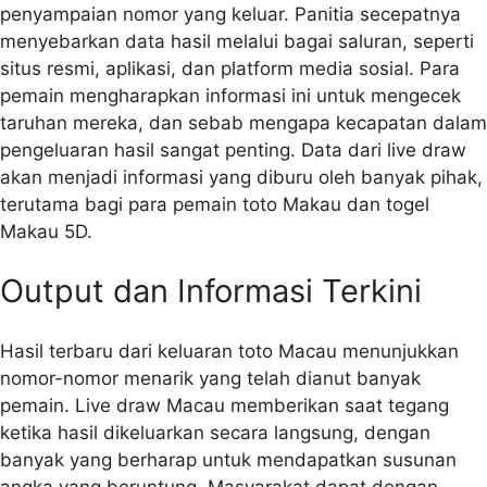
penyampaian nomor yang keluar. Panitia secepatnya
menyebarkan data hasil melalui bagai saluran, seperti
situs resmi, aplikasi, dan platform media sosial. Para
pemain mengharapkan informasi ini untuk mengecek
taruhan mereka, dan sebab mengapa kecapatan dalam
pengeluaran hasil sangat penting. Data dari live draw
akan menjadi informasi yang diburu oleh banyak pihak,
terutama bagi para pemain toto Makau dan togel
Makau 5D.
Output dan Informasi Terkini
Hasil terbaru dari keluaran toto Macau menunjukkan
nomor-nomor menarik yang telah dianut banyak
pemain. Live draw Macau memberikan saat tegang
ketika hasil dikeluarkan secara langsung, dengan
banyak yang berharap untuk mendapatkan susunan
angka yang beruntung. Masyarakat dapat dengan