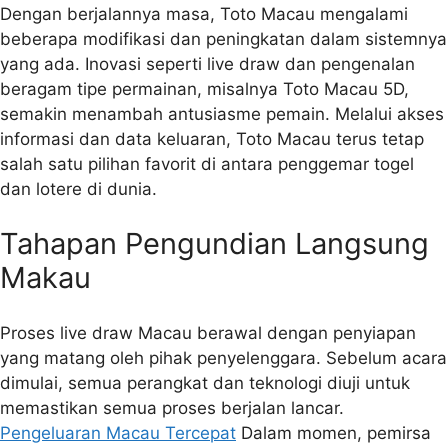
Dengan berjalannya masa, Toto Macau mengalami
beberapa modifikasi dan peningkatan dalam sistemnya
yang ada. Inovasi seperti live draw dan pengenalan
beragam tipe permainan, misalnya Toto Macau 5D,
semakin menambah antusiasme pemain. Melalui akses
informasi dan data keluaran, Toto Macau terus tetap
salah satu pilihan favorit di antara penggemar togel
dan lotere di dunia.
Tahapan Pengundian Langsung
Makau
Proses live draw Macau berawal dengan penyiapan
yang matang oleh pihak penyelenggara. Sebelum acara
dimulai, semua perangkat dan teknologi diuji untuk
memastikan semua proses berjalan lancar.
Pengeluaran Macau Tercepat
Dalam momen, pemirsa