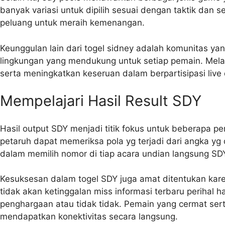
banyak variasi untuk dipilih sesuai dengan taktik da
peluang untuk meraih kemenangan.
Keunggulan lain dari togel sidney adalah komunitas ya
lingkungan yang mendukung untuk setiap pemain. Melalu
serta meningkatkan keseruan dalam berpartisipasi live 
Mempelajari Hasil Result SDY
Hasil output SDY menjadi titik fokus untuk beberapa 
petaruh dapat memeriksa pola yg terjadi dari angka yg
dalam memilih nomor di tiap acara undian langsung SD
Kesuksesan dalam togel SDY juga amat ditentukan karena
tidak akan ketinggalan miss informasi terbaru perihal
penghargaan atau tidak tidak. Pemain yang cermat ser
mendapatkan konektivitas secara langsung.