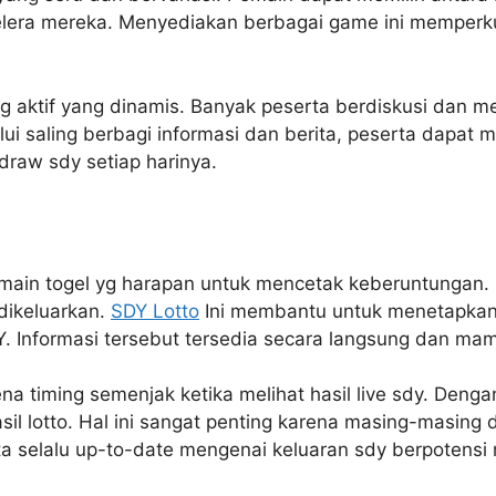
n selera mereka. Menyediakan berbagai game ini memper
ng aktif yang dinamis. Banyak peserta berdiskusi dan m
i saling berbagi informasi dan berita, peserta dapat 
draw sdy setiap harinya.
pemain togel yg harapan untuk mencetak keberuntungan
 dikeluarkan.
SDY Lotto
Ini membantu untuk menetapkan 
Y. Informasi tersebut tersedia secara langsung dan ma
 timing semenjak ketika melihat hasil live sdy. Dengan
 hasil lotto. Hal ini sangat penting karena masing-mas
ta selalu up-to-date mengenai keluaran sdy berpotensi