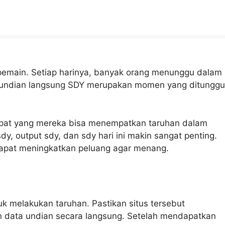
a pemain. Setiap harinya, banyak orang menunggu dalam
n undian langsung SDY merupakan momen yang ditunggu
empat yang mereka bisa menempatkan taruhan dalam
y, output sdy, dan sdy hari ini makin sangat penting.
 dapat meningkatkan peluang agar menang.
k melakukan taruhan. Pastikan situs tersebut
 data undian secara langsung. Setelah mendapatkan