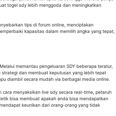
kuat togel sdy lebih menggoda dan meningkatkan
enyebarkan tips di forum online, menciptakan
memperbaiki kapasitas dalam memilih angka yang tepat,
. Melalui memantau pengeluaran SDY beberapa teratur,
strategi dan membuat keputusan yang lebih tepat
mpu diambil secara mudah via berbagai media online.
 cara menyaksikan live sdy secara real-time, petaruh
ing detik bisa membuat apakah anda bisa mendapatkan
 mendapat keunikan dari orang-orang yang tidak