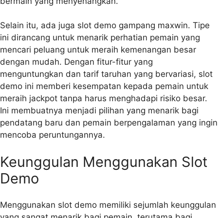
bermain yang menyenangkan.
Selain itu, ada juga slot demo gampang maxwin. Tipe
ini dirancang untuk menarik perhatian pemain yang
mencari peluang untuk meraih kemenangan besar
dengan mudah. Dengan fitur-fitur yang
menguntungkan dan tarif taruhan yang bervariasi, slot
demo ini memberi kesempatan kepada pemain untuk
meraih jackpot tanpa harus menghadapi risiko besar.
Ini membuatnya menjadi pilihan yang menarik bagi
pendatang baru dan pemain berpengalaman yang ingin
mencoba peruntungannya.
Keunggulan Menggunakan Slot
Demo
Menggunakan slot demo memiliki sejumlah keunggulan
yang sangat menarik bagi pemain, terutama bagi