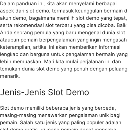
Dalam panduan ini, kita akan menyelami berbagai
aspek dari slot demo, termasuk keunggulan bermain di
akun demo, bagaimana memilih slot demo yang tepat,
serta rekomendasi slot terbaru yang bisa dicoba. Baik
Anda seorang pemula yang baru mengenal dunia slot
ataupun pemain berpengalaman yang ingin mengasah
keterampilan, artikel ini akan memberikan informasi
lengkap dan berguna untuk pengalaman bermain yang
lebih memuaskan. Mari kita mulai perjalanan ini dan
temukan dunia slot demo yang penuh dengan peluang
menarik.
Jenis-Jenis Slot Demo
Slot demo memiliki beberapa jenis yang berbeda,
masing-masing menawarkan pengalaman unik bagi
pemain. Salah satu jenis yang paling populer adalah
slot demo gratis, di mana pemain dapat mencoba