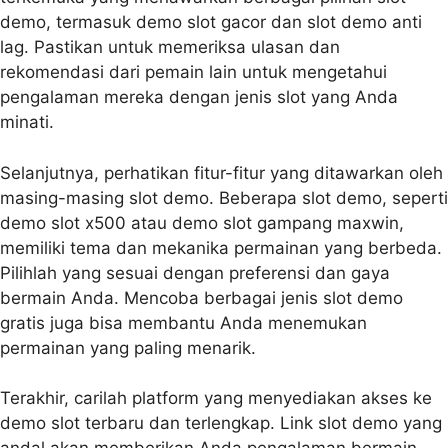
demo, termasuk demo slot gacor dan slot demo anti
lag. Pastikan untuk memeriksa ulasan dan
rekomendasi dari pemain lain untuk mengetahui
pengalaman mereka dengan jenis slot yang Anda
minati.
Selanjutnya, perhatikan fitur-fitur yang ditawarkan oleh
masing-masing slot demo. Beberapa slot demo, seperti
demo slot x500 atau demo slot gampang maxwin,
memiliki tema dan mekanika permainan yang berbeda.
Pilihlah yang sesuai dengan preferensi dan gaya
bermain Anda. Mencoba berbagai jenis slot demo
gratis juga bisa membantu Anda menemukan
permainan yang paling menarik.
Terakhir, carilah platform yang menyediakan akses ke
demo slot terbaru dan terlengkap. Link slot demo yang