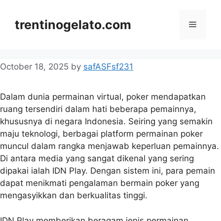
Skip
to
trentinogelato.com
Menu
content
October 18, 2025
by
safASFsf231
Dalam dunia permainan virtual, poker mendapatkan
ruang tersendiri dalam hati beberapa pemainnya,
khususnya di negara Indonesia. Seiring yang semakin
maju teknologi, berbagai platform permainan poker
muncul dalam rangka menjawab keperluan pemainnya.
Di antara media yang sangat dikenal yang sering
dipakai ialah IDN Play. Dengan sistem ini, para pemain
dapat menikmati pengalaman bermain poker yang
mengasyikkan dan berkualitas tinggi.
IDN Play memberikan beragam jenis permainan,