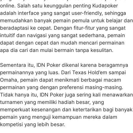
online. Salah satu keunggulan penting Kudapoker
adalah interface yang sangat user-friendly, sehingga
memudahkan banyak pemain pemula untuk belajar dan
beradaptasi ke cepat. Dengan fitur-fitur yang sangat
intuitif dan navigasi yang sangat sederhana, pemain
dapat dengan cepat dan mudah mencari permainan
apa dia cari dan mulai bermain tanpa kesulitan.
Sementara itu, IDN Poker dikenal karena beragamnya
permainannya yang luas. Dari Texas Hold’em sampai
Omaha, pemain dapat menikmati berbagai macam
permainan yang dengan preferensi masing-masing.
Tidak hanya itu, IDN Poker juga sering kali menawarkan
turnamen yang memiliki hadiah besar, yang
memperkuat kesenangan dan ketertarikan bagi banyak
pemain yang menguji kemampuan mereka dalam
kompetisi yang lebih besar.