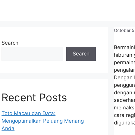
October 5
Search
Bermainl
Search
hiburan 
permaina
pengala
Dengan 
penggun
dengan 
Recent Posts
sederhan
memaksi
Toto Macau dan Data:
cara regi
Mengoptimalkan Peluang Menang
digunaka
Anda