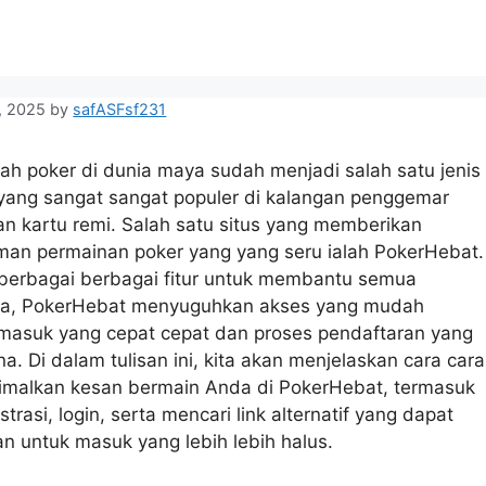
, 2025
by
safASFsf231
ah poker di dunia maya sudah menjadi salah satu jenis
yang sangat sangat populer di kalangan penggemar
n kartu remi. Salah satu situs yang memberikan
man permainan poker yang yang seru ialah PokerHebat.
berbagai berbagai fitur untuk membantu semua
a, PokerHebat menyuguhkan akses yang mudah
masuk yang cepat cepat dan proses pendaftaran yang
a. Di dalam tulisan ini, kita akan menjelaskan cara cara
malkan kesan bermain Anda di PokerHebat, termasuk
strasi, login, serta mencari link alternatif yang dapat
n untuk masuk yang lebih lebih halus.