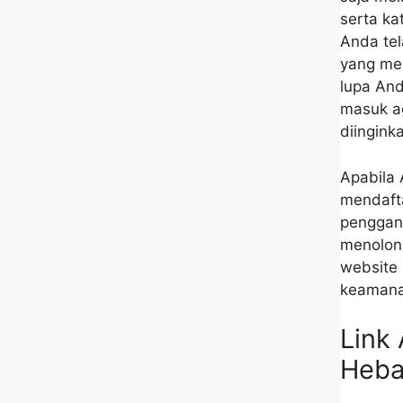
serta ka
Anda tel
yang me
lupa An
masuk ag
diingink
Apabila
mendafta
penggant
menolon
website 
keamana
Link
Heba