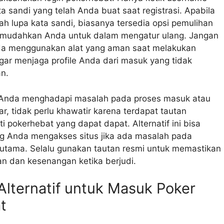
ta sandi yang telah Anda buat saat registrasi. Apabila
ah lupa kata sandi, biasanya tersedia opsi pemulihan
mudahkan Anda untuk dalam mengatur ulang. Jangan
da menggunakan alat yang aman saat melakukan
ar menjaga profile Anda dari masuk yang tidak
an.
 Anda menghadapi masalah pada proses masuk atau
r, tidak perlu khawatir karena terdapat tautan
i pokerhebat yang dapat dapat. Alternatif ini bisa
g Anda mengakses situs jika ada masalah pada
utama. Selalu gunakan tautan resmi untuk memastikan
n dan kesenangan ketika berjudi.
 Alternatif untuk Masuk Poker
t