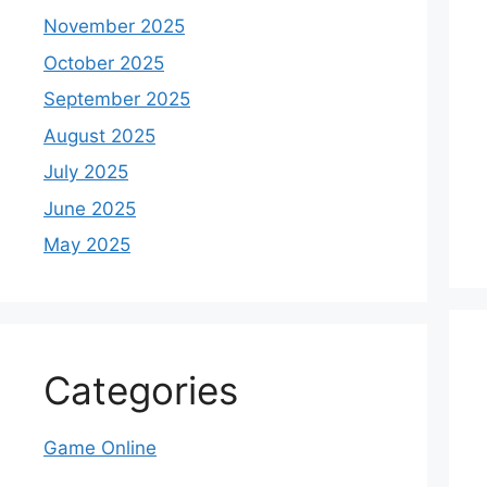
November 2025
October 2025
September 2025
August 2025
July 2025
June 2025
May 2025
Categories
Game Online