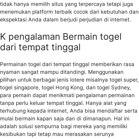
tidak hanya memilih situs yang terpercaya tetapi juga
menemukan platform terbaik cocok dari kebutuhan dan
ekspektasi Anda dalam berjudi perjudian di internet.
K pengalaman Bermain togel
dari tempat tinggal
Permainan togel dari tempat tinggal memberikan rasa
nyaman sangat mampu ditandingi. Menggunakan
pilihan untuk berbagai jenis lotere misalnya togel super,
togel singapore, togel Hong Kong, dan togel Sydney,
para pemain dapat menikmati pengalaman permainan
tanpa perlu keluar tempat tinggal. Hanya alat yang
terhubung kepada internet, Anda bisa mendaftar serta
mulai bermain kapan saja dan di dimanapun. Hal ini
adalah solusi sempurna bagi mereka yang memiliki
kesibukan tapi tetap mau merasakan serunya