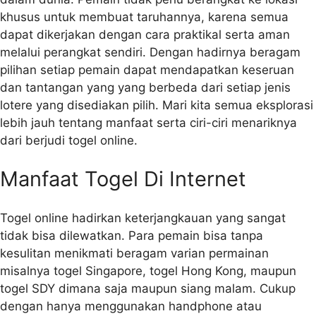
khusus untuk membuat taruhannya, karena semua
dapat dikerjakan dengan cara praktikal serta aman
melalui perangkat sendiri. Dengan hadirnya beragam
pilihan setiap pemain dapat mendapatkan keseruan
dan tantangan yang yang berbeda dari setiap jenis
lotere yang disediakan pilih. Mari kita semua eksplorasi
lebih jauh tentang manfaat serta ciri-ciri menariknya
dari berjudi togel online.
Manfaat Togel Di Internet
Togel online hadirkan keterjangkauan yang sangat
tidak bisa dilewatkan. Para pemain bisa tanpa
kesulitan menikmati beragam varian permainan
misalnya togel Singapore, togel Hong Kong, maupun
togel SDY dimana saja maupun siang malam. Cukup
dengan hanya menggunakan handphone atau