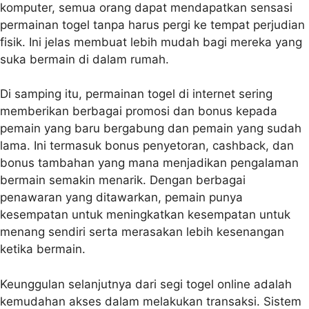
komputer, semua orang dapat mendapatkan sensasi
permainan togel tanpa harus pergi ke tempat perjudian
fisik. Ini jelas membuat lebih mudah bagi mereka yang
suka bermain di dalam rumah.
Di samping itu, permainan togel di internet sering
memberikan berbagai promosi dan bonus kepada
pemain yang baru bergabung dan pemain yang sudah
lama. Ini termasuk bonus penyetoran, cashback, dan
bonus tambahan yang mana menjadikan pengalaman
bermain semakin menarik. Dengan berbagai
penawaran yang ditawarkan, pemain punya
kesempatan untuk meningkatkan kesempatan untuk
menang sendiri serta merasakan lebih kesenangan
ketika bermain.
Keunggulan selanjutnya dari segi togel online adalah
kemudahan akses dalam melakukan transaksi. Sistem