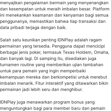
menyajikan pengalaman bermain yang menyenangkan
dan kesempatan untuk meraih imbalan besar. Platform
ini menekankan keamanan dan kenyaman bagi semua
penggunanya, memastikan bahwa tiap transaksi dan
data pribadi terjaga dengan baik.
Salah satu keunikan penting IDNPlay adalah ragam
permainan yang tersedia. Pengguna dapat mencicipi
berbagai jenis poker, termasuk Texas Holdem, Omaha,
dan banyak lagi. Di samping itu, disediakan juga
turnamen routine yang memberikan ujian tambahan
untuk para pemain yang ingin memperbaiki
kemampuan mereka dan berkompetisi untuk merebut
imbalan menarik. Fitur interaktif yang ditawarkan bikin
permainan jadi lebih seru dan menghibur.
IDNPlay juga menawarkan program bonus yang
menguntungkan bagi para member baru dan pemain