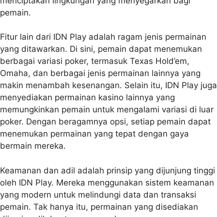
menciptakan lingkungan yang menyegarkan bagi
pemain.
Fitur lain dari IDN Play adalah ragam jenis permainan
yang ditawarkan. Di sini, pemain dapat menemukan
berbagai variasi poker, termasuk Texas Hold’em,
Omaha, dan berbagai jenis permainan lainnya yang
makin menambah kesenangan. Selain itu, IDN Play juga
menyediakan permainan kasino lainnya yang
memungkinkan pemain untuk mengalami variasi di luar
poker. Dengan beragamnya opsi, setiap pemain dapat
menemukan permainan yang tepat dengan gaya
bermain mereka.
Keamanan dan adil adalah prinsip yang dijunjung tinggi
oleh IDN Play. Mereka menggunakan sistem keamanan
yang modern untuk melindungi data dan transaksi
pemain. Tak hanya itu, permainan yang disediakan