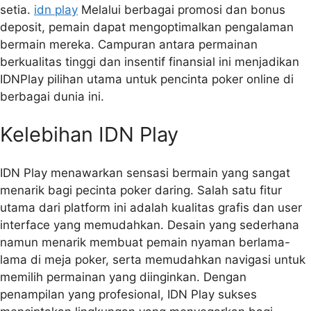
setia.
idn play
Melalui berbagai promosi dan bonus
deposit, pemain dapat mengoptimalkan pengalaman
bermain mereka. Campuran antara permainan
berkualitas tinggi dan insentif finansial ini menjadikan
IDNPlay pilihan utama untuk pencinta poker online di
berbagai dunia ini.
Kelebihan IDN Play
IDN Play menawarkan sensasi bermain yang sangat
menarik bagi pecinta poker daring. Salah satu fitur
utama dari platform ini adalah kualitas grafis dan user
interface yang memudahkan. Desain yang sederhana
namun menarik membuat pemain nyaman berlama-
lama di meja poker, serta memudahkan navigasi untuk
memilih permainan yang diinginkan. Dengan
penampilan yang profesional, IDN Play sukses