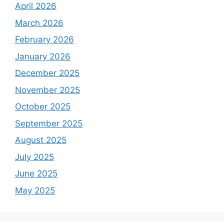
April 2026
March 2026
February 2026
January 2026
December 2025
November 2025
October 2025
September 2025
August 2025
July 2025
June 2025
May 2025