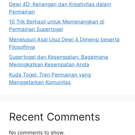
Dewi 4D: Kenangan dan Kreativitas dalam
Permainan
10 Trik Berhasil untuk Memenangkan di
Permainan Supertogel
Menelusuri Asal Usul Dewi 4 Dimensi beserta
Filosofinya
Supertogel dan Kesempatan: Bagaimana
Meningkatkan Kesempatan Anda
Kuda Togel: Tren Permainan yang
Menggetarkan Komunitas
Recent Comments
No comments to show.