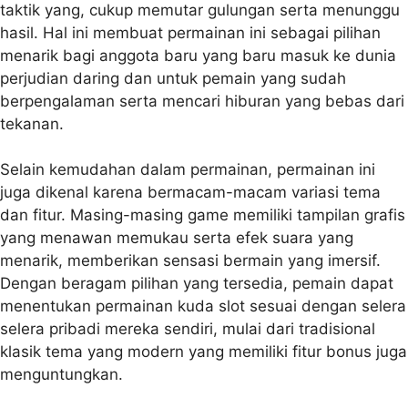
taktik yang, cukup memutar gulungan serta menunggu
hasil. Hal ini membuat permainan ini sebagai pilihan
menarik bagi anggota baru yang baru masuk ke dunia
perjudian daring dan untuk pemain yang sudah
berpengalaman serta mencari hiburan yang bebas dari
tekanan.
Selain kemudahan dalam permainan, permainan ini
juga dikenal karena bermacam-macam variasi tema
dan fitur. Masing-masing game memiliki tampilan grafis
yang menawan memukau serta efek suara yang
menarik, memberikan sensasi bermain yang imersif.
Dengan beragam pilihan yang tersedia, pemain dapat
menentukan permainan kuda slot sesuai dengan selera
selera pribadi mereka sendiri, mulai dari tradisional
klasik tema yang modern yang memiliki fitur bonus juga
menguntungkan.