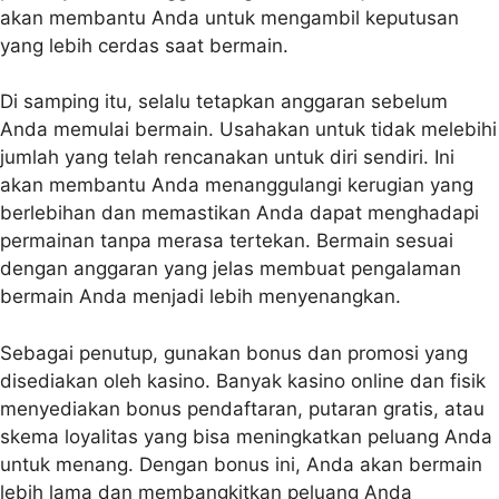
akan membantu Anda untuk mengambil keputusan
yang lebih cerdas saat bermain.
Di samping itu, selalu tetapkan anggaran sebelum
Anda memulai bermain. Usahakan untuk tidak melebihi
jumlah yang telah rencanakan untuk diri sendiri. Ini
akan membantu Anda menanggulangi kerugian yang
berlebihan dan memastikan Anda dapat menghadapi
permainan tanpa merasa tertekan. Bermain sesuai
dengan anggaran yang jelas membuat pengalaman
bermain Anda menjadi lebih menyenangkan.
Sebagai penutup, gunakan bonus dan promosi yang
disediakan oleh kasino. Banyak kasino online dan fisik
menyediakan bonus pendaftaran, putaran gratis, atau
skema loyalitas yang bisa meningkatkan peluang Anda
untuk menang. Dengan bonus ini, Anda akan bermain
lebih lama dan membangkitkan peluang Anda