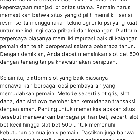
kepercayaan menjadi prioritas utama. Pemain harus
memastikan bahwa situs yang dipilih memiliki lisensi
resmi serta menggunakan teknologi enkripsi yang kuat
untuk melindungi data pribadi dan keuangan. Platform
terpercaya biasanya memiliki reputasi baik di kalangan
pemain dan telah beroperasi selama beberapa tahun.
Dengan demikian, Anda dapat memainkan slot bet 500
dengan tenang tanpa khawatir akan penipuan.
Selain itu, platform slot yang baik biasanya
menawarkan berbagai opsi pembayaran yang
memudahkan pemain. Metode seperti slot qris, slot
dana, dan slot ovo memberikan kemudahan transaksi
dengan aman. Penting untuk memeriksa apakah situs
tersebut menawarkan berbagai pilihan bet, seperti slot
bet kecil hingga slot bet 500 untuk memenuhi
kebutuhan semua jenis pemain. Pastikan juga bahwa