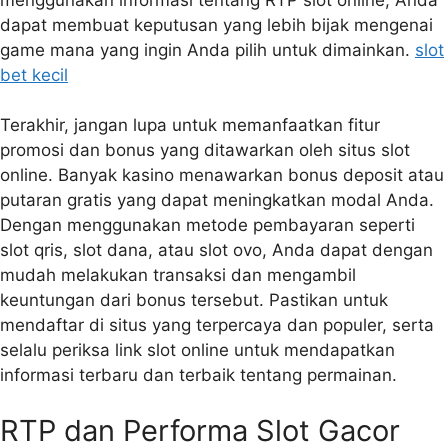
dapat membuat keputusan yang lebih bijak mengenai
game mana yang ingin Anda pilih untuk dimainkan.
slot
bet kecil
Terakhir, jangan lupa untuk memanfaatkan fitur
promosi dan bonus yang ditawarkan oleh situs slot
online. Banyak kasino menawarkan bonus deposit atau
putaran gratis yang dapat meningkatkan modal Anda.
Dengan menggunakan metode pembayaran seperti
slot qris, slot dana, atau slot ovo, Anda dapat dengan
mudah melakukan transaksi dan mengambil
keuntungan dari bonus tersebut. Pastikan untuk
mendaftar di situs yang terpercaya dan populer, serta
selalu periksa link slot online untuk mendapatkan
informasi terbaru dan terbaik tentang permainan.
RTP dan Performa Slot Gacor