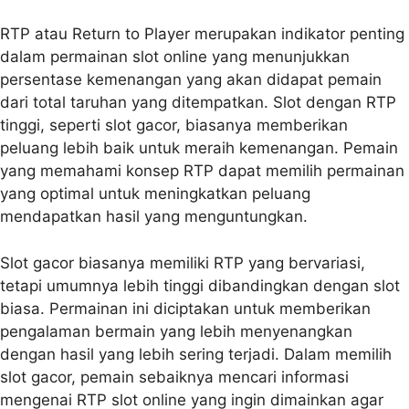
RTP atau Return to Player merupakan indikator penting
dalam permainan slot online yang menunjukkan
persentase kemenangan yang akan didapat pemain
dari total taruhan yang ditempatkan. Slot dengan RTP
tinggi, seperti slot gacor, biasanya memberikan
peluang lebih baik untuk meraih kemenangan. Pemain
yang memahami konsep RTP dapat memilih permainan
yang optimal untuk meningkatkan peluang
mendapatkan hasil yang menguntungkan.
Slot gacor biasanya memiliki RTP yang bervariasi,
tetapi umumnya lebih tinggi dibandingkan dengan slot
biasa. Permainan ini diciptakan untuk memberikan
pengalaman bermain yang lebih menyenangkan
dengan hasil yang lebih sering terjadi. Dalam memilih
slot gacor, pemain sebaiknya mencari informasi
mengenai RTP slot online yang ingin dimainkan agar