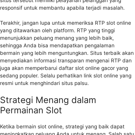
situs tersebut memiliki pelayanan pelanggan yang
responsif untuk membantu apabila terjadi masalah.
Terakhir, jangan lupa untuk memeriksa RTP slot online
yang ditawarkan oleh platform. RTP yang tinggi
menunjukkan peluang menang yang lebih baik,
sehingga Anda bisa mendapatkan pengalaman
bermain yang lebih menguntungkan. Situs terbaik akan
menyediakan informasi transparan mengenai RTP dan
juga akan memperbarui daftar slot online gacor yang
sedang populer. Selalu perhatikan link slot online yang
resmi untuk menghindari situs palsu.
Strategi Menang dalam
Permainan Slot
Ketika bermain slot online, strategi yang baik dapat
meningkatkan peluang Anda untuk menang. Salah satu