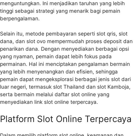
menguntungkan. Ini menjadikan taruhan yang lebih
tinggi sebagai strategi yang menarik bagi pemain
berpengalaman.
Selain itu, metode pembayaran seperti slot qris, slot
dana, dan slot ovo mempermudah proses deposit dan
penarikan dana. Dengan menyediakan berbagai opsi
yang nyaman, pemain dapat lebih fokus pada
permainan. Hal ini menciptakan pengalaman bermain
yang lebih menyenangkan dan efisien, sehingga
pemain dapat mengeksplorasi berbagai jenis slot dari
luar negeri, termasuk slot Thailand dan slot Kamboja,
serta bermain melalui daftar slot online yang
menyediakan link slot online terpercaya.
Platform Slot Online Terpercaya
Dalam memilih platform slot online, keamanan dan