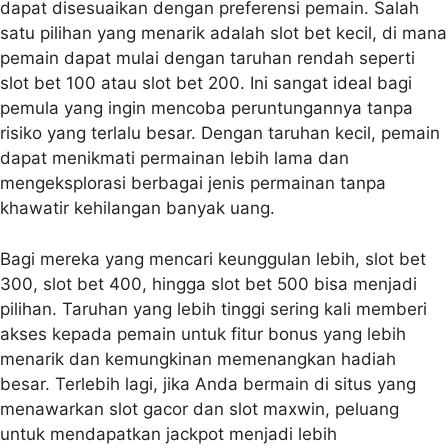
dapat disesuaikan dengan preferensi pemain. Salah
satu pilihan yang menarik adalah slot bet kecil, di mana
pemain dapat mulai dengan taruhan rendah seperti
slot bet 100 atau slot bet 200. Ini sangat ideal bagi
pemula yang ingin mencoba peruntungannya tanpa
risiko yang terlalu besar. Dengan taruhan kecil, pemain
dapat menikmati permainan lebih lama dan
mengeksplorasi berbagai jenis permainan tanpa
khawatir kehilangan banyak uang.
Bagi mereka yang mencari keunggulan lebih, slot bet
300, slot bet 400, hingga slot bet 500 bisa menjadi
pilihan. Taruhan yang lebih tinggi sering kali memberi
akses kepada pemain untuk fitur bonus yang lebih
menarik dan kemungkinan memenangkan hadiah
besar. Terlebih lagi, jika Anda bermain di situs yang
menawarkan slot gacor dan slot maxwin, peluang
untuk mendapatkan jackpot menjadi lebih