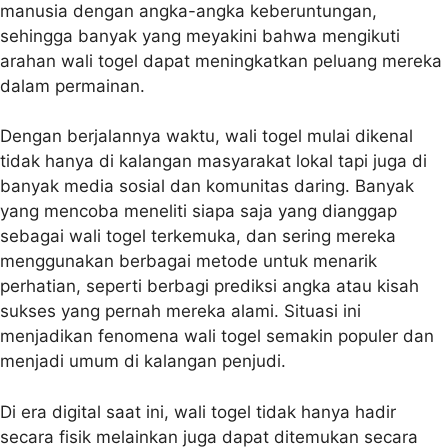
manusia dengan angka-angka keberuntungan,
sehingga banyak yang meyakini bahwa mengikuti
arahan wali togel dapat meningkatkan peluang mereka
dalam permainan.
Dengan berjalannya waktu, wali togel mulai dikenal
tidak hanya di kalangan masyarakat lokal tapi juga di
banyak media sosial dan komunitas daring. Banyak
yang mencoba meneliti siapa saja yang dianggap
sebagai wali togel terkemuka, dan sering mereka
menggunakan berbagai metode untuk menarik
perhatian, seperti berbagi prediksi angka atau kisah
sukses yang pernah mereka alami. Situasi ini
menjadikan fenomena wali togel semakin populer dan
menjadi umum di kalangan penjudi.
Di era digital saat ini, wali togel tidak hanya hadir
secara fisik melainkan juga dapat ditemukan secara