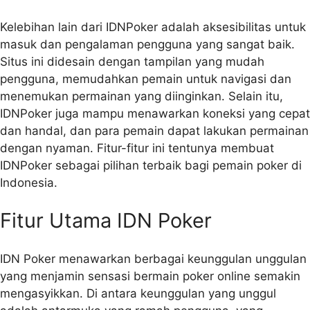
Kelebihan lain dari IDNPoker adalah aksesibilitas untuk
masuk dan pengalaman pengguna yang sangat baik.
Situs ini didesain dengan tampilan yang mudah
pengguna, memudahkan pemain untuk navigasi dan
menemukan permainan yang diinginkan. Selain itu,
IDNPoker juga mampu menawarkan koneksi yang cepat
dan handal, dan para pemain dapat lakukan permainan
dengan nyaman. Fitur-fitur ini tentunya membuat
IDNPoker sebagai pilihan terbaik bagi pemain poker di
Indonesia.
Fitur Utama IDN Poker
IDN Poker menawarkan berbagai keunggulan unggulan
yang menjamin sensasi bermain poker online semakin
mengasyikkan. Di antara keunggulan yang unggul