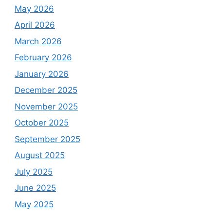
May 2026
April 2026
March 2026
February 2026
January 2026
December 2025
November 2025
October 2025
September 2025
August 2025
July 2025
June 2025
May 2025