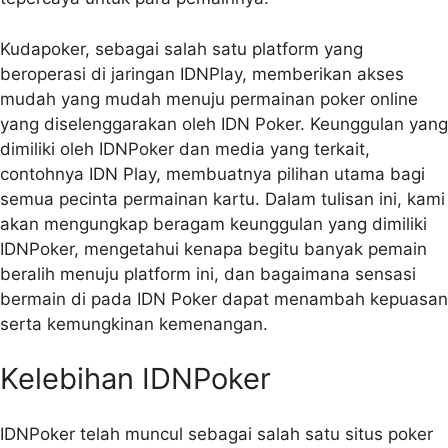
Kudapoker, sebagai salah satu platform yang
beroperasi di jaringan IDNPlay, memberikan akses
mudah yang mudah menuju permainan poker online
yang diselenggarakan oleh IDN Poker. Keunggulan yang
dimiliki oleh IDNPoker dan media yang terkait,
contohnya IDN Play, membuatnya pilihan utama bagi
semua pecinta permainan kartu. Dalam tulisan ini, kami
akan mengungkap beragam keunggulan yang dimiliki
IDNPoker, mengetahui kenapa begitu banyak pemain
beralih menuju platform ini, dan bagaimana sensasi
bermain di pada IDN Poker dapat menambah kepuasan
serta kemungkinan kemenangan.
Kelebihan IDNPoker
IDNPoker telah muncul sebagai salah satu situs poker