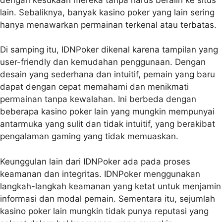
lain. Sebaliknya, banyak kasino poker yang lain sering
hanya menawarkan permainan terkenal atau terbatas.
Di samping itu, IDNPoker dikenal karena tampilan yang
user-friendly dan kemudahan penggunaan. Dengan
desain yang sederhana dan intuitif, pemain yang baru
dapat dengan cepat memahami dan menikmati
permainan tanpa kewalahan. Ini berbeda dengan
beberapa kasino poker lain yang mungkin mempunyai
antarmuka yang sulit dan tidak intuitif, yang berakibat
pengalaman gaming yang tidak memuaskan.
Keunggulan lain dari IDNPoker ada pada proses
keamanan dan integritas. IDNPoker menggunakan
langkah-langkah keamanan yang ketat untuk menjamin
informasi dan modal pemain. Sementara itu, sejumlah
kasino poker lain mungkin tidak punya reputasi yang