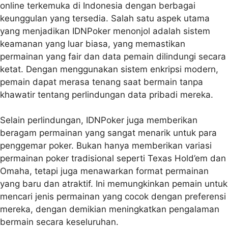
online terkemuka di Indonesia dengan berbagai
keunggulan yang tersedia. Salah satu aspek utama
yang menjadikan IDNPoker menonjol adalah sistem
keamanan yang luar biasa, yang memastikan
permainan yang fair dan data pemain dilindungi secara
ketat. Dengan menggunakan sistem enkripsi modern,
pemain dapat merasa tenang saat bermain tanpa
khawatir tentang perlindungan data pribadi mereka.
Selain perlindungan, IDNPoker juga memberikan
beragam permainan yang sangat menarik untuk para
penggemar poker. Bukan hanya memberikan variasi
permainan poker tradisional seperti Texas Hold’em dan
Omaha, tetapi juga menawarkan format permainan
yang baru dan atraktif. Ini memungkinkan pemain untuk
mencari jenis permainan yang cocok dengan preferensi
mereka, dengan demikian meningkatkan pengalaman
bermain secara keseluruhan.