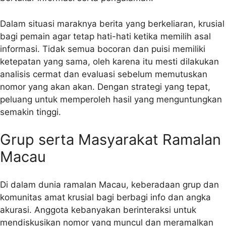
Dalam situasi maraknya berita yang berkeliaran, krusial
bagi pemain agar tetap hati-hati ketika memilih asal
informasi. Tidak semua bocoran dan puisi memiliki
ketepatan yang sama, oleh karena itu mesti dilakukan
analisis cermat dan evaluasi sebelum memutuskan
nomor yang akan akan. Dengan strategi yang tepat,
peluang untuk memperoleh hasil yang menguntungkan
semakin tinggi.
Grup serta Masyarakat Ramalan
Macau
Di dalam dunia ramalan Macau, keberadaan grup dan
komunitas amat krusial bagi berbagi info dan angka
akurasi. Anggota kebanyakan berinteraksi untuk
mendiskusikan nomor yang muncul dan meramalkan