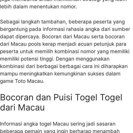
lebih dalam menentukan nomor.
Sebagai langkah tambahan, beberapa peserta yang
bergantung pada informasi rahasia angka dari sumber
dapat dipercaya. Bocoran dari Macau serta bocoran
dari Macau pools kerap menjadi acuan petunjuk para
peserta untuk memilih kombinasi nomor yang memiliki
memiliki potensi tinggi. Dengan menggunakan
kombinasi dari berbagai berbagai cara ini diharapkan
mampu meningkatkan kemungkinan sukses dalam
game Toto Macau.
Bocoran dan Puisi Togel Togel
dari Macau
Informasi angka togel Macau sering jadi sasaran
beberapa pemain yang ingin berharap menambah