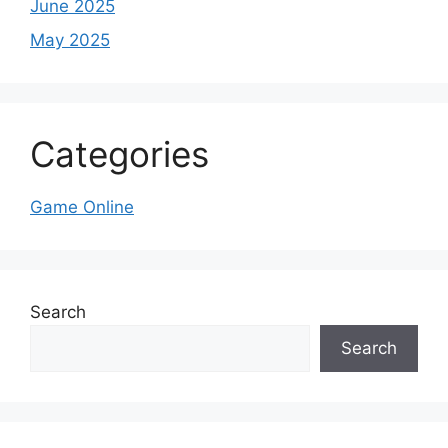
June 2025
May 2025
Categories
Game Online
Search
Search