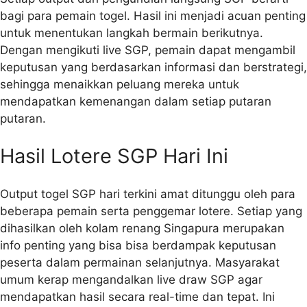
bagi para pemain togel. Hasil ini menjadi acuan penting
untuk menentukan langkah bermain berikutnya.
Dengan mengikuti live SGP, pemain dapat mengambil
keputusan yang berdasarkan informasi dan berstrategi,
sehingga menaikkan peluang mereka untuk
mendapatkan kemenangan dalam setiap putaran
putaran.
Hasil Lotere SGP Hari Ini
Output togel SGP hari terkini amat ditunggu oleh para
beberapa pemain serta penggemar lotere. Setiap yang
dihasilkan oleh kolam renang Singapura merupakan
info penting yang bisa bisa berdampak keputusan
peserta dalam permainan selanjutnya. Masyarakat
umum kerap mengandalkan live draw SGP agar
mendapatkan hasil secara real-time dan tepat. Ini