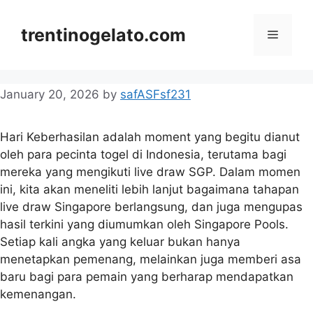
Skip
to
trentinogelato.com
Menu
content
January 20, 2026
by
safASFsf231
Hari Keberhasilan adalah moment yang begitu dianut
oleh para pecinta togel di Indonesia, terutama bagi
mereka yang mengikuti live draw SGP. Dalam momen
ini, kita akan meneliti lebih lanjut bagaimana tahapan
live draw Singapore berlangsung, dan juga mengupas
hasil terkini yang diumumkan oleh Singapore Pools.
Setiap kali angka yang keluar bukan hanya
menetapkan pemenang, melainkan juga memberi asa
baru bagi para pemain yang berharap mendapatkan
kemenangan.