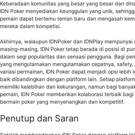
Keberadaan komunitas yang besar yang besar dan dina
IDN Poker menyediakan keunggulan yang unik, sehingg
pemain dapat bertemu teman baru dan mengasah ke
mereka dalam kompetisi.
Akhirnya, walaupun IDNPoker dan IDNPlay mempunyai c
masing-masing, IDN Poker tetap berada di posisi di pu
dalam segi popularitas dan sensasi pengguna. Bagi pe
yang mengutamakan mengutamakan cepatnya, safety,
variasi permainan, IDN Poker dapat menjadi opsi lebih l
baik dibandingkan dengan platform lain. Setiap platfor
memiliki kelebihan dan kekurangan, namun bagi banya
pemain, IDN Poker memberikan kolaborasi terbaik bagi 
bermain poker yang menyenangkan dan kompetitif.
Penutup dan Saran
Setelah membandingkan IDN Poker dengan platform la