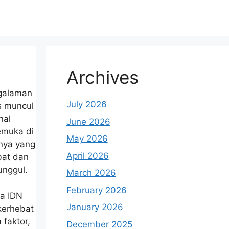
Archives
ngalaman
July 2026
s muncul
nal
June 2026
emuka di
May 2026
nya yang
April 2026
bat dan
unggul.
March 2026
February 2026
ra IDN
January 2026
okerhebat
faktor,
December 2025