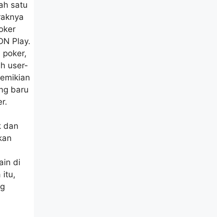
ah satu
raknya
oker
DN Play.
 poker,
h user-
demikian
ng baru
r.
k dan
kan
in di
itu,
ng