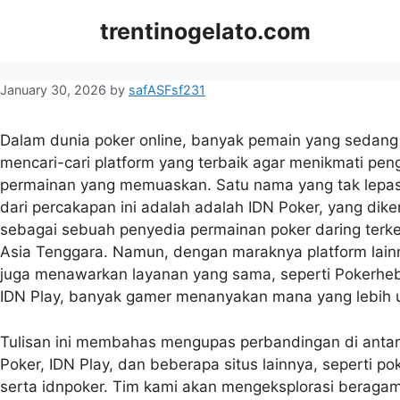
Skip
trentinogelato.com
to
content
January 30, 2026
by
safASFsf231
Dalam dunia poker online, banyak pemain yang sedang
mencari-cari platform yang terbaik agar menikmati pe
permainan yang memuaskan. Satu nama yang tak lepa
dari percakapan ini adalah adalah IDN Poker, yang dike
sebagai sebuah penyedia permainan poker daring terk
Asia Tenggara. Namun, dengan maraknya platform lain
juga menawarkan layanan yang sama, seperti Pokerhe
IDN Play, banyak gamer menanyakan mana yang lebih 
Tulisan ini membahas mengupas perbandingan di anta
Poker, IDN Play, dan beberapa situs lainnya, seperti p
serta idnpoker. Tim kami akan mengeksplorasi beragam 