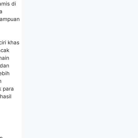
mis di
a
mampuan
iri khas
ncak
main
 dan
ebih
m
k para
hasil
in