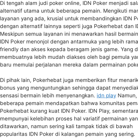
Di tengah alam judi poker online, IDN Poker menjadi sal
alternatif utama untuk beberapa pemain. Mengikuti ma
layanan yang ada, krusial untuk membandingkan IDN P
dengan alternatif lainnya seperti juga Pokerhebat dan I
Meskipun semua layanan ini menawarkan hasil bermain
IDN Poker menonjol dengan antarmuka yang lebih rama
friendly dan akses kepada beragam jenis game. Yang 
membuatnya lebih mudah diakses oleh bagi pemula ya
baru memulai perjalanan mereka dalam permainan poke
Di pihak lain, Pokerhebat juga memberikan fitur menari
bonus yang menguntungkan sehingga dapat menyedia
sensasi bermain lebih menyenangkan.
idn play
Namun,
beberapa pemain mendapatkan bahwa komunitas pema
Pokerhebat kurang kuat IDN Poker. IDN Play, sementara 
mempunyai kelebihan proses hal variatif permainan ya
ditawarkan, namun sering kali tampak tidak di bawah
popularitas IDN Poker di kalangan pemain yang sering.