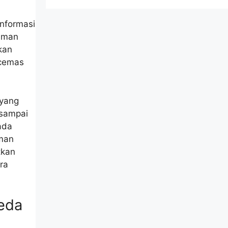
informasi
 aman
kan
 cemas
 yang
 sampai
ada
aman
tkan
ra
beda