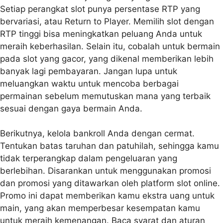
Setiap perangkat slot punya persentase RTP yang
bervariasi, atau Return to Player. Memilih slot dengan
RTP tinggi bisa meningkatkan peluang Anda untuk
meraih keberhasilan. Selain itu, cobalah untuk bermain
pada slot yang gacor, yang dikenal memberikan lebih
banyak lagi pembayaran. Jangan lupa untuk
meluangkan waktu untuk mencoba berbagai
permainan sebelum memutuskan mana yang terbaik
sesuai dengan gaya bermain Anda.
Berikutnya, kelola bankroll Anda dengan cermat.
Tentukan batas taruhan dan patuhilah, sehingga kamu
tidak terperangkap dalam pengeluaran yang
berlebihan. Disarankan untuk menggunakan promosi
dan promosi yang ditawarkan oleh platform slot online.
Promo ini dapat memberikan kamu ekstra uang untuk
main, yang akan memperbesar kesempatan kamu
untuk meraih kemenangan. Baca syarat dan aturan