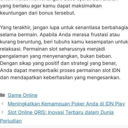
yang berlaku agar kamu dapat maksimalkan
keuntungan dari bonus tersebut.
Yang terakhir, jangan lupa untuk senantiasa berbahagia
selama bermain. Apabila Anda merasa frustasi atau
kurang beruntung, beri tubuhs kamu kesempatan untuk
relaksasi. Permainan slot seharusnya menjadi
pengalaman yang menyenangkan, bukan beban.
Dengan sikap yang positif dan strategi yang benar,
Anda dapat memperbaiki proses permainan slot IDN
dan mendapatkan keberhasilan yang mengesankan.
Categories
Game Online
Meningkatkan Kemampuan Poker Anda di IDN Play
Slot Online QRIS: Inovasi Terbaru dalam Dunia
Perjudian