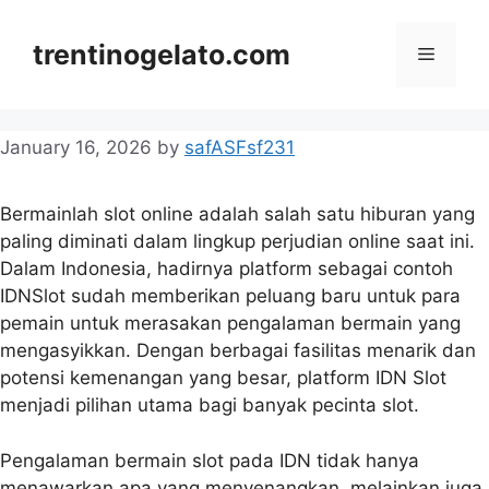
Skip
to
trentinogelato.com
Menu
content
January 16, 2026
by
safASFsf231
Bermainlah slot online adalah salah satu hiburan yang
paling diminati dalam lingkup perjudian online saat ini.
Dalam Indonesia, hadirnya platform sebagai contoh
IDNSlot sudah memberikan peluang baru untuk para
pemain untuk merasakan pengalaman bermain yang
mengasyikkan. Dengan berbagai fasilitas menarik dan
potensi kemenangan yang besar, platform IDN Slot
menjadi pilihan utama bagi banyak pecinta slot.
Pengalaman bermain slot pada IDN tidak hanya
menawarkan apa yang menyenangkan, melainkan juga