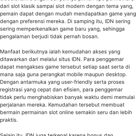
dari slot klasik sampai slot modern dengan tema yang,
pemain dapat dengan mudah mendapatkan game yang
dengan preferensi mereka. Di samping itu, IDN sering
sering memperkenalkan game baru yang, sehingga
pengalaman berjudi tidak pernah bosan.
Manfaat berikutnya ialah kemudahan akses yang
ditawarkan dari melalui situs IDN. Para penggemar
dapat mengakses game tersebut setiap saat serta di
mana saja guna perangkat mobile maupun desktop.
Dengan antarmuka yang user-friendly serta proses
registrasi yang cepat dan efisien, para penggemar
tidak perlu menghabiskan banyak waktu demi memulai
perjalanan mereka. Kemudahan tersebut membuat
bermain permainan slot online semakin seru dan lebih
praktis.
Selain itu, IDN juga terkenal karena bonus dan