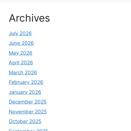
Archives
July 2026
June 2026
May 2026
April 2026
March 2026
February 2026
January 2026
December 2025
November 2025
October 2025