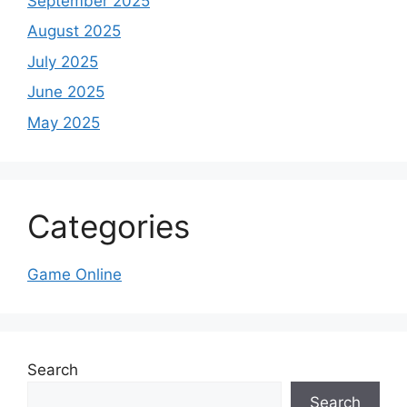
September 2025
August 2025
July 2025
June 2025
May 2025
Categories
Game Online
Search
Search