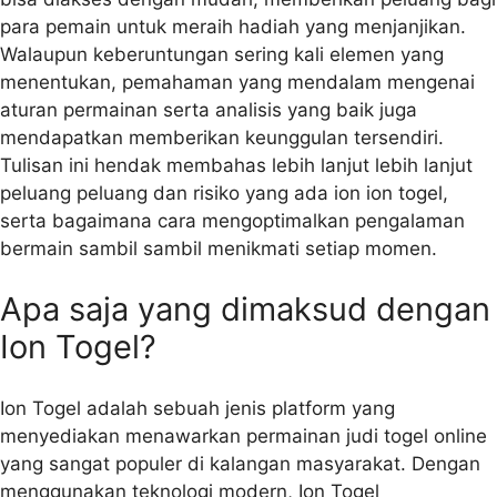
para pemain untuk meraih hadiah yang menjanjikan.
Walaupun keberuntungan sering kali elemen yang
menentukan, pemahaman yang mendalam mengenai
aturan permainan serta analisis yang baik juga
mendapatkan memberikan keunggulan tersendiri.
Tulisan ini hendak membahas lebih lanjut lebih lanjut
peluang peluang dan risiko yang ada ion ion togel,
serta bagaimana cara mengoptimalkan pengalaman
bermain sambil sambil menikmati setiap momen.
Apa saja yang dimaksud dengan
Ion Togel?
Ion Togel adalah sebuah jenis platform yang
menyediakan menawarkan permainan judi togel online
yang sangat populer di kalangan masyarakat. Dengan
menggunakan teknologi modern, Ion Togel