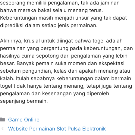
seseorang memiliki pengalaman, tak ada jaminan
bahwa mereka bakal selalu menang terus.
Keberuntungan masih menjadi unsur yang tak dapat
diprediksi dalam setiap jenis permainan.
Akhirnya, krusial untuk diingat bahwa togel adalah
permainan yang bergantung pada keberuntungan, dan
hasilnya cuma sepotong dari pengalaman yang lebih
besar. Banyak pemain suka momen dan ekspektasi
sebelum pengundian, kelas dari apakah menang atau
kalah. Itulah sebabnya keberuntungan dalam bermain
togel tidak hanya tentang menang, tetapi juga tentang
pengalaman dan kesenangan yang diperoleh
sepanjang bermain.
Categories
Game Online
Website Permainan Slot Pulsa Elektronik