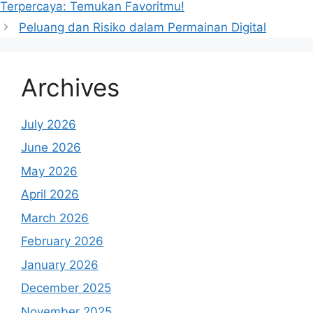
Terpercaya: Temukan Favoritmu!
Peluang dan Risiko dalam Permainan Digital
Archives
July 2026
June 2026
May 2026
April 2026
March 2026
February 2026
January 2026
December 2025
November 2025