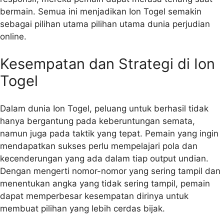
bermain. Semua ini menjadikan Ion Togel semakin
sebagai pilihan utama pilihan utama dunia perjudian
online.
Kesempatan dan Strategi di Ion
Togel
Dalam dunia Ion Togel, peluang untuk berhasil tidak
hanya bergantung pada keberuntungan semata,
namun juga pada taktik yang tepat. Pemain yang ingin
mendapatkan sukses perlu mempelajari pola dan
kecenderungan yang ada dalam tiap output undian.
Dengan mengerti nomor-nomor yang sering tampil dan
menentukan angka yang tidak sering tampil, pemain
dapat memperbesar kesempatan dirinya untuk
membuat pilihan yang lebih cerdas bijak.