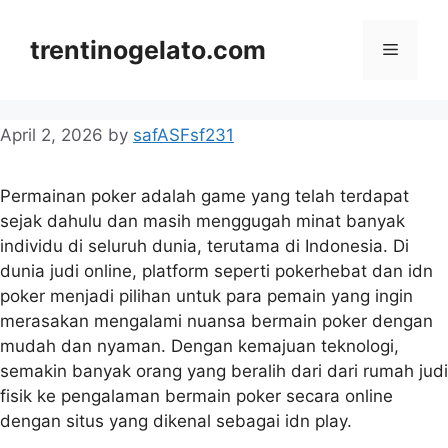
Skip
to
trentinogelato.com
Menu
content
April 2, 2026
by
safASFsf231
Permainan poker adalah game yang telah terdapat
sejak dahulu dan masih menggugah minat banyak
individu di seluruh dunia, terutama di Indonesia. Di
dunia judi online, platform seperti pokerhebat dan idn
poker menjadi pilihan untuk para pemain yang ingin
merasakan mengalami nuansa bermain poker dengan
mudah dan nyaman. Dengan kemajuan teknologi,
semakin banyak orang yang beralih dari dari rumah judi
fisik ke pengalaman bermain poker secara online
dengan situs yang dikenal sebagai idn play.