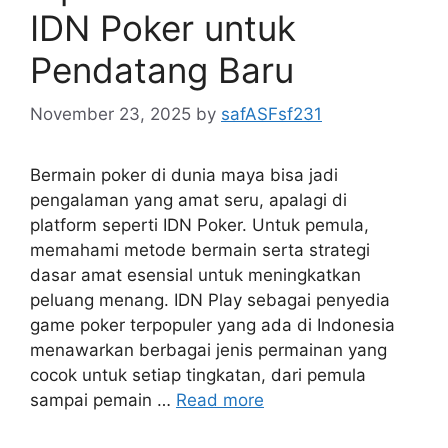
IDN Poker untuk
Pendatang Baru
November 23, 2025
by
safASFsf231
Bermain poker di dunia maya bisa jadi
pengalaman yang amat seru, apalagi di
platform seperti IDN Poker. Untuk pemula,
memahami metode bermain serta strategi
dasar amat esensial untuk meningkatkan
peluang menang. IDN Play sebagai penyedia
game poker terpopuler yang ada di Indonesia
menawarkan berbagai jenis permainan yang
cocok untuk setiap tingkatan, dari pemula
sampai pemain …
Read more