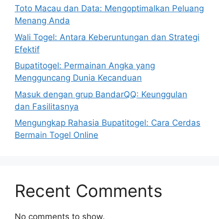
Toto Macau dan Data: Mengoptimalkan Peluang
Menang Anda
Wali Togel: Antara Keberuntungan dan Strategi
Efektif
Bupatitogel: Permainan Angka yang
Mengguncang Dunia Kecanduan
Masuk dengan grup BandarQQ: Keunggulan
dan Fasilitasnya
Mengungkap Rahasia Bupatitogel: Cara Cerdas
Bermain Togel Online
Recent Comments
No comments to show.