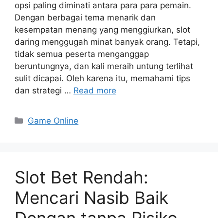
opsi paling diminati antara para para pemain.
Dengan berbagai tema menarik dan
kesempatan menang yang menggiurkan, slot
daring menggugah minat banyak orang. Tetapi,
tidak semua peserta menganggap
beruntungnya, dan kali meraih untung terlihat
sulit dicapai. Oleh karena itu, memahami tips
dan strategi …
Read more
Categories
Game Online
Slot Bet Rendah:
Mencari Nasib Baik