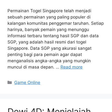
Permainan Togel Singapore telah menjadi
sebuah permainan yang paling populer di
kalangan komunitas penggemar taruhan. Setiap
harinya, banyak pemain yang menunggu
informasi terbaru tentang hasil SGP dan data
SGP, yang adalah hasil resmi dari togel
Singapore. Data SGP yang akurasi sangat
penting bagi para pemain agar dapat
menganalisis angka-angka yang mungkin
muncul di masa depan. …
Read more
Categories
Game Online
Dewi 4D: Menjelajah