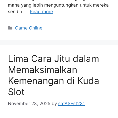
mana yang lebih menguntungkan untuk mereka
sendiri. …
Read more
Categories
Game Online
Lima Cara Jitu dalam
Memaksimalkan
Kemenangan di Kuda
Slot
November 23, 2025
by
safASFsf231