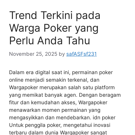
Trend Terkini pada
Warga Poker yang
Perlu Anda Tahu
November 25, 2025
by
safASFsf231
Dalam era digital saat ini, permainan poker
online menjadi semakin terkenal, dan
Wargapoker merupakan salah satu platform
yang memikat banyak agen. Dengan beragam
fitur dan kemudahan akses, Wargapoker
menawarkan momen permainan yang
mengasyikkan dan mendebarkan. idn poker
Untuk penggila poker, mengetahui inovasi
terbaru dalam dunia Wargapoker sangat