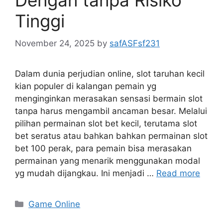
Dengan tanpa Risiko
Tinggi
November 24, 2025
by
safASFsf231
Dalam dunia perjudian online, slot taruhan kecil
kian populer di kalangan pemain yg
menginginkan merasakan sensasi bermain slot
tanpa harus mengambil ancaman besar. Melalui
pilihan permainan slot bet kecil, terutama slot
bet seratus atau bahkan bahkan permainan slot
bet 100 perak, para pemain bisa merasakan
permainan yang menarik menggunakan modal
yg mudah dijangkau. Ini menjadi …
Read more
Categories
Game Online