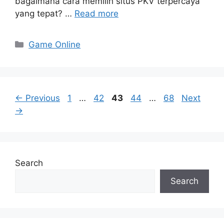
bagaimana cara memilih situs PKV terpercaya
yang tepat? …
Read more
Categories
Game Online
Page
Page
Page
Page
Page
←
Previous
1
…
42
43
44
…
68
Next
→
Search
Search