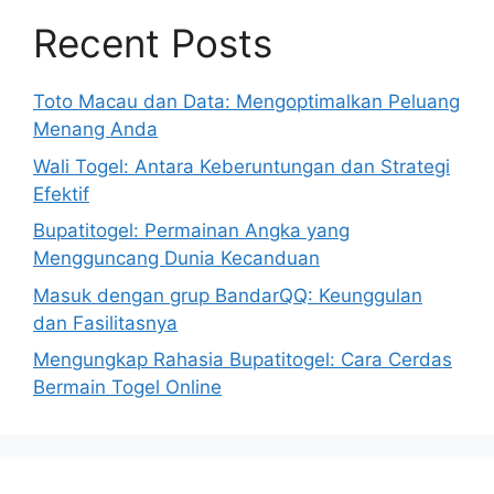
Recent Posts
Toto Macau dan Data: Mengoptimalkan Peluang
Menang Anda
Wali Togel: Antara Keberuntungan dan Strategi
Efektif
Bupatitogel: Permainan Angka yang
Mengguncang Dunia Kecanduan
Masuk dengan grup BandarQQ: Keunggulan
dan Fasilitasnya
Mengungkap Rahasia Bupatitogel: Cara Cerdas
Bermain Togel Online