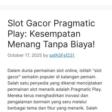
Slot Gacor Pragmatic
Play: Kesempatan
Menang Tanpa Biaya!
October 17, 2025
by
safASFsf231
Dalam dunia permainan slot online, istilah "slot
gacor" semakin populer di kalangan pemain.
Salah satu penyedia yang dikenal menciptakan
permainan slot menarik adalah Pragmatic Play.
Mereka terus menghadirkan inovasi dan
pengalaman bermain yang seru melalui
berbagai tema dan fitur yang menarik. Salah