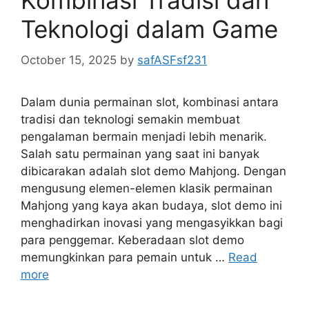
Kombinasi Tradisi dan
Teknologi dalam Game
October 15, 2025
by
safASFsf231
Dalam dunia permainan slot, kombinasi antara
tradisi dan teknologi semakin membuat
pengalaman bermain menjadi lebih menarik.
Salah satu permainan yang saat ini banyak
dibicarakan adalah slot demo Mahjong. Dengan
mengusung elemen-elemen klasik permainan
Mahjong yang kaya akan budaya, slot demo ini
menghadirkan inovasi yang mengasyikkan bagi
para penggemar. Keberadaan slot demo
memungkinkan para pemain untuk …
Read
more