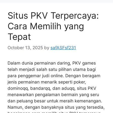
Situs PKV Terpercaya:
Cara Memilih yang
Tepat
October 13, 2025
by
safASFsf231
Dalam dunia permainan daring, PKV games
telah menjadi salah satu pilihan utama bagi
para penggemar judi online. Dengan beragam
jenis permainan menarik seperti poker,
dominoqq, bandarqq, dan aduqq, situs PKV
menawarkan pengalaman bermain yang seru
dan peluang besar untuk meraih kemenangan.
Namun, dengan banyaknya situs yang tersedia,