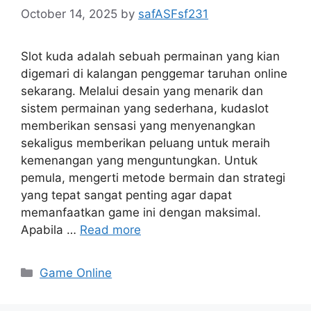
October 14, 2025
by
safASFsf231
Slot kuda adalah sebuah permainan yang kian
digemari di kalangan penggemar taruhan online
sekarang. Melalui desain yang menarik dan
sistem permainan yang sederhana, kudaslot
memberikan sensasi yang menyenangkan
sekaligus memberikan peluang untuk meraih
kemenangan yang menguntungkan. Untuk
pemula, mengerti metode bermain dan strategi
yang tepat sangat penting agar dapat
memanfaatkan game ini dengan maksimal.
Apabila …
Read more
Categories
Game Online