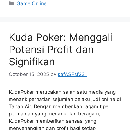
Categories
Game Online
Kuda Poker: Menggali
Potensi Profit dan
Signifikan
October 15, 2025
by
safASFsf231
KudaPoker merupakan salah satu media yang
menarik perhatian sejumlah pelaku judi online di
Tanah Air. Dengan memberikan ragam tipe
permainan yang menarik dan beragam,
KudaPoker memberikan sensasi yang
menyenangkan dan profit bagi setiap