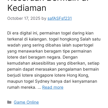
Kediaman
October 17, 2025
by
safASFsf231
Di era digital ini, permainan togel daring kian
terkenal di kalangan. togel hongkong Salah satu
wadah yang sering dibahas ialah supertogel
yang menawarkan beragam tipe permainan
lotere dari beragam negara. Dengan
kemudahan aksesibilitas yang diberikan, setiap
pemain dapat merasakan pengalaman bermain
berjudi lotere singapore lotere Hong Kong,
maupun togel Sydney hanya dari kenyamanan
rumah mereka. …
Read more
Categories
Game Online