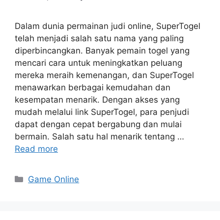
Dalam dunia permainan judi online, SuperTogel
telah menjadi salah satu nama yang paling
diperbincangkan. Banyak pemain togel yang
mencari cara untuk meningkatkan peluang
mereka meraih kemenangan, dan SuperTogel
menawarkan berbagai kemudahan dan
kesempatan menarik. Dengan akses yang
mudah melalui link SuperTogel, para penjudi
dapat dengan cepat bergabung dan mulai
bermain. Salah satu hal menarik tentang …
Read more
Categories
Game Online