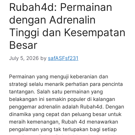
Rubah4d: Permainan
dengan Adrenalin
Tinggi dan Kesempatan
Besar
July 5, 2026
by
safASFsf231
Permainan yang menguji keberanian dan
strategi selalu menarik perhatian para pencinta
tantangan. Salah satu permainan yang
belakangan ini semakin populer di kalangan
penggemar adrenalin adalah Rubah4d. Dengan
dinamika yang cepat dan peluang besar untuk
meraih kemenangan, Rubah 4d menawarkan
pengalaman yang tak terlupakan bagi setiap