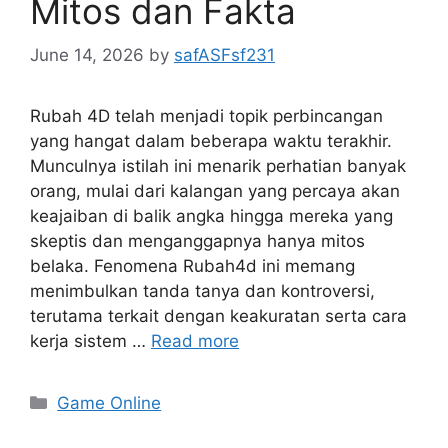
Mitos dan Fakta
June 14, 2026
by
safASFsf231
Rubah 4D telah menjadi topik perbincangan
yang hangat dalam beberapa waktu terakhir.
Munculnya istilah ini menarik perhatian banyak
orang, mulai dari kalangan yang percaya akan
keajaiban di balik angka hingga mereka yang
skeptis dan menganggapnya hanya mitos
belaka. Fenomena Rubah4d ini memang
menimbulkan tanda tanya dan kontroversi,
terutama terkait dengan keakuratan serta cara
kerja sistem …
Read more
Categories
Game Online