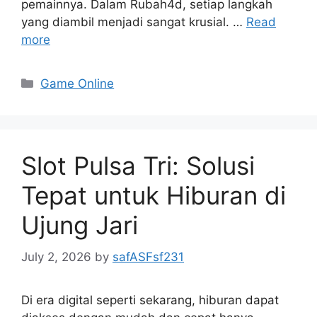
pemainnya. Dalam Rubah4d, setiap langkah
yang diambil menjadi sangat krusial. …
Read
more
Categories
Game Online
Slot Pulsa Tri: Solusi
Tepat untuk Hiburan di
Ujung Jari
July 2, 2026
by
safASFsf231
Di era digital seperti sekarang, hiburan dapat