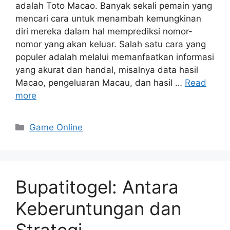
adalah Toto Macao. Banyak sekali pemain yang
mencari cara untuk menambah kemungkinan
diri mereka dalam hal memprediksi nomor-
nomor yang akan keluar. Salah satu cara yang
populer adalah melalui memanfaatkan informasi
yang akurat dan handal, misalnya data hasil
Macao, pengeluaran Macau, dan hasil …
Read
more
Categories
Game Online
Bupatitogel: Antara
Keberuntungan dan