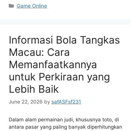
Categories
Game Online
Informasi Bola Tangkas
Macau: Cara
Memanfaatkannya
untuk Perkiraan yang
Lebih Baik
June 22, 2026
by
safASFsf231
Dalam alam permainan judi, khususnya toto, di
antara pasar yang paling banyak diperhitungkan