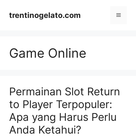
Skip
to
trentinogelato.com
Menu
content
Game Online
Permainan Slot Return
to Player Terpopuler:
Apa yang Harus Perlu
Anda Ketahui?