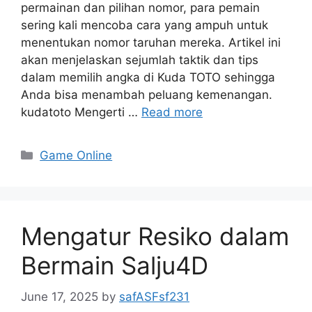
permainan dan pilihan nomor, para pemain
sering kali mencoba cara yang ampuh untuk
menentukan nomor taruhan mereka. Artikel ini
akan menjelaskan sejumlah taktik dan tips
dalam memilih angka di Kuda TOTO sehingga
Anda bisa menambah peluang kemenangan.
kudatoto Mengerti …
Read more
Categories
Game Online
Mengatur Resiko dalam
Bermain Salju4D
June 17, 2025
by
safASFsf231