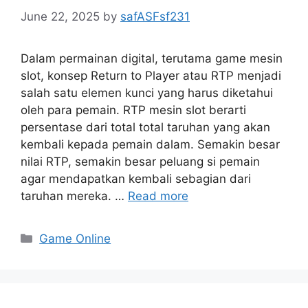
June 22, 2025
by
safASFsf231
Dalam permainan digital, terutama game mesin
slot, konsep Return to Player atau RTP menjadi
salah satu elemen kunci yang harus diketahui
oleh para pemain. RTP mesin slot berarti
persentase dari total total taruhan yang akan
kembali kepada pemain dalam. Semakin besar
nilai RTP, semakin besar peluang si pemain
agar mendapatkan kembali sebagian dari
taruhan mereka. …
Read more
Categories
Game Online