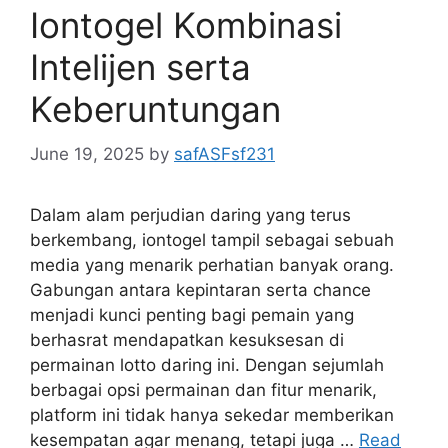
Iontogel Kombinasi
Intelijen serta
Keberuntungan
June 19, 2025
by
safASFsf231
Dalam alam perjudian daring yang terus
berkembang, iontogel tampil sebagai sebuah
media yang menarik perhatian banyak orang.
Gabungan antara kepintaran serta chance
menjadi kunci penting bagi pemain yang
berhasrat mendapatkan kesuksesan di
permainan lotto daring ini. Dengan sejumlah
berbagai opsi permainan dan fitur menarik,
platform ini tidak hanya sekedar memberikan
kesempatan agar menang, tetapi juga …
Read