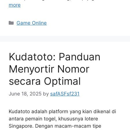
more
Categories
Game Online
Kudatoto: Panduan
Menyortir Nomor
secara Optimal
June 18, 2025
by
safASFsf231
Kudatoto adalah platform yang kian dikenal di
antara pemain togel, khususnya lotere
Singapore. Dengan macam-macam tipe