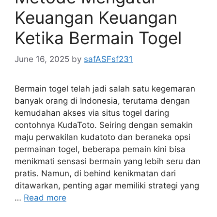
Keuangan Keuangan
Ketika Bermain Togel
June 16, 2025
by
safASFsf231
Bermain togel telah jadi salah satu kegemaran
banyak orang di Indonesia, terutama dengan
kemudahan akses via situs togel daring
contohnya KudaToto. Seiring dengan semakin
maju perwakilan kudatoto dan beraneka opsi
permainan togel, beberapa pemain kini bisa
menikmati sensasi bermain yang lebih seru dan
pratis. Namun, di behind kenikmatan dari
ditawarkan, penting agar memiliki strategi yang
…
Read more