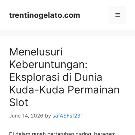
Skip
to
trentinogelato.com
Menu
content
Menelusuri
Keberuntungan:
Eksplorasi di Dunia
Kuda-Kuda Permainan
Slot
June 14, 2026
by
safASFsf231
Di dalam ranah pertaruhan daring, beragam