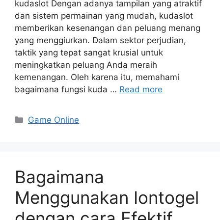
kudaslot Dengan adanya tampilan yang atraktif
dan sistem permainan yang mudah, kudaslot
memberikan kesenangan dan peluang menang
yang menggiurkan. Dalam sektor perjudian,
taktik yang tepat sangat krusial untuk
meningkatkan peluang Anda meraih
kemenangan. Oleh karena itu, memahami
bagaimana fungsi kuda …
Read more
Categories
Game Online
Bagaimana
Menggunakan Iontogel
dengan cara Efektif