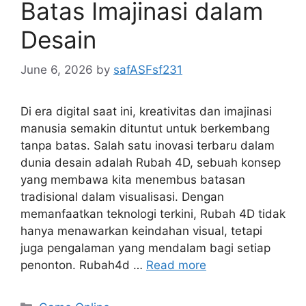
Batas Imajinasi dalam
Desain
June 6, 2026
by
safASFsf231
Di era digital saat ini, kreativitas dan imajinasi
manusia semakin dituntut untuk berkembang
tanpa batas. Salah satu inovasi terbaru dalam
dunia desain adalah Rubah 4D, sebuah konsep
yang membawa kita menembus batasan
tradisional dalam visualisasi. Dengan
memanfaatkan teknologi terkini, Rubah 4D tidak
hanya menawarkan keindahan visual, tetapi
juga pengalaman yang mendalam bagi setiap
penonton. Rubah4d …
Read more
Categories