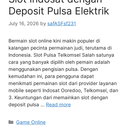
Deposit Pulsa Elektrik
July 16, 2026
by
safASFsf231
Bermain slot online kini makin populer di
kalangan pecinta permainan judi, terutama di
Indonesia. Slot Pulsa Telkomsel Salah satunya
cara yang banyak dipilih oleh pemain adalah
menggunakan pengisian pulsa. Dengan
kemudahan ini, para pengguna dapat
menikmati permainan slot dari provider layanan
mobile seperti Indosat Ooredoo, Telkomsel, dan
3. Keuntungan dari memainkan slot dengan
deposit pulsa …
Read more
Categories
Game Online