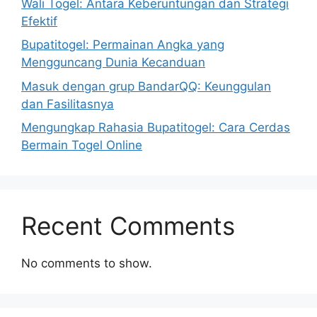
Wali Togel: Antara Keberuntungan dan Strategi
Efektif
Bupatitogel: Permainan Angka yang
Mengguncang Dunia Kecanduan
Masuk dengan grup BandarQQ: Keunggulan
dan Fasilitasnya
Mengungkap Rahasia Bupatitogel: Cara Cerdas
Bermain Togel Online
Recent Comments
No comments to show.