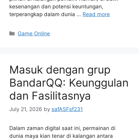
kesenangan dan potensi keuntungan,
terperangkap dalam dunia …
Read more
Categories
Game Online
Masuk dengan grup
BandarQQ: Keunggulan
dan Fasilitasnya
July 21, 2026
by
safASFsf231
Dalam zaman digital saat ini, permainan di
dunia maya kian tenar di kalangan antara