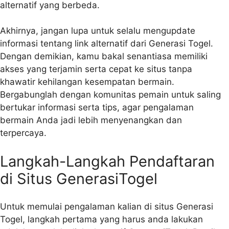
alternatif yang berbeda.
Akhirnya, jangan lupa untuk selalu mengupdate
informasi tentang link alternatif dari Generasi Togel.
Dengan demikian, kamu bakal senantiasa memiliki
akses yang terjamin serta cepat ke situs tanpa
khawatir kehilangan kesempatan bermain.
Bergabunglah dengan komunitas pemain untuk saling
bertukar informasi serta tips, agar pengalaman
bermain Anda jadi lebih menyenangkan dan
terpercaya.
Langkah-Langkah Pendaftaran
di Situs GenerasiTogel
Untuk memulai pengalaman kalian di situs Generasi
Togel, langkah pertama yang harus anda lakukan